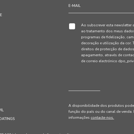
TE
Ao subscrever esta newsletter 
ao tratamento dos meus dados 
programas de fidelização, cam
decoração e utilização da cor
direitos de protecção de dados
apagamento, através de conta
de correio electrónico dpo_pr
A disponibilidade dos produtos pode 
IL
função do país ou do canal de venda
.
informações
contacte-nos.
OATINGS