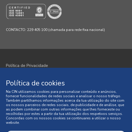
CONTACTO: 229 405 100 (chamada para rede fixa nacional)
Política de Privacidade
Política de Cookies
Política de cookies
Termos e Condições
Na CIN utilizamos cookies para personalizar conteúdo e anúncios,
fornecer funcionalidades de redes sociais e analisar o nosso tráfego.
Condições Gerais de Venda
Também partilhamos informações acerca da tua utilização do site com
os nossos parceiros de redes sociais, de publicidade e de análise, que
as podem combinar com outras informações que lhes forneceste ou
Litígios de Consumo
recolhidas por estes a partir da tua utilização dos respetivos serviços.
Concordas com os nossos cookies se continuares a utilizar o nosso
website.
Livro de Reclamações Online