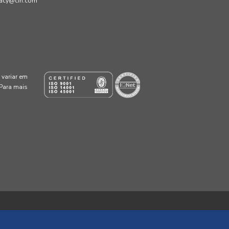
ivacy@cin.com
variar em
 Para mais