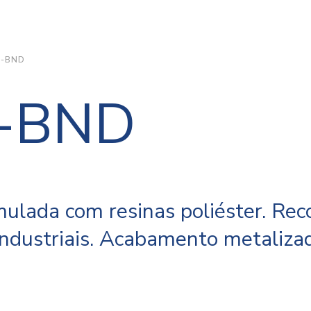
-BND
-BND
mulada com resinas poliéster. R
 industriais. Acabamento metaliz