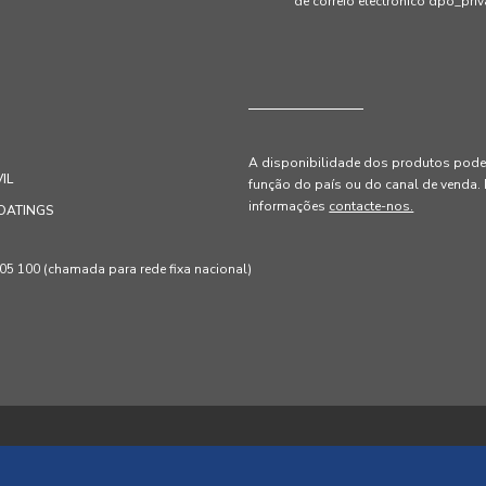
de correio electrónico dpo_pr
A disponibilidade dos produtos pode 
IL
função do país ou do canal de venda
.
informações
contacte-nos.
OATINGS
 100 (chamada para rede fixa nacional)