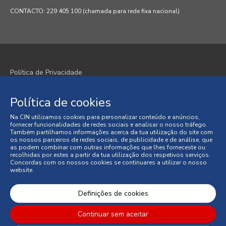
CONTACTO: 229 405 100 (chamada para rede fixa nacional)
Política de Privacidade
Política de Cookies
Política de cookies
Termos e Condições
Na CIN utilizamos cookies para personalizar conteúdo e anúncios,
fornecer funcionalidades de redes sociais e analisar o nosso tráfego.
Condições Gerais de Venda
Também partilhamos informações acerca da tua utilização do site com
os nossos parceiros de redes sociais, de publicidade e de análise, que
as podem combinar com outras informações que lhes forneceste ou
Litígios de Consumo
recolhidas por estes a partir da tua utilização dos respetivos serviços.
Concordas com os nossos cookies se continuares a utilizar o nosso
website.
Livro de Reclamações Online
© 2026 CIN, S.A.
Definições de cookies
Continuar sem aceitar