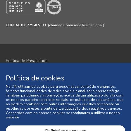
CONTACTO: 229 405 100 (chamada para rede fixa nacional)
Política de Privacidade
Política de Cookies
Política de cookies
Termos e Condições
Na CIN utilizamos cookies para personalizar conteúdo e anúncios,
fornecer funcionalidades de redes sociais e analisar o nosso tráfego.
Condições Gerais de Venda
Também partilhamos informações acerca da tua utilização do site com
os nossos parceiros de redes sociais, de publicidade e de análise, que
as podem combinar com outras informações que lhes forneceste ou
Litígios de Consumo
recolhidas por estes a partir da tua utilização dos respetivos serviços.
Concordas com os nossos cookies se continuares a utilizar o nosso
website.
Livro de Reclamações Online
© 2026 CIN, S.A.
Definições de cookies