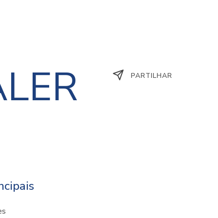
ALER
PARTILHAR
ncipais
es