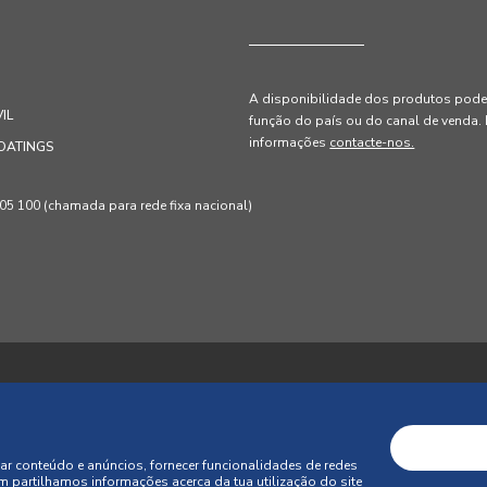
A disponibilidade dos produtos pode 
IL
função do país ou do canal de venda
.
informações
contacte-nos.
OATINGS
 100 (chamada para rede fixa nacional)
acidade
Política de Cookies
Termos e Condições
is de Venda
Litígios de Consumo
Livro de Reclamações Online
ar conteúdo e anúncios, fornecer funcionalidades de redes
m partilhamos informações acerca da tua utilização do site