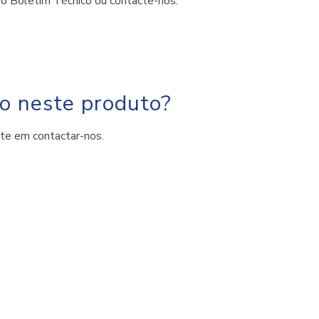
 o Boletim Técnico ou contacte-nos.
do neste produto?
ite em contactar-nos.