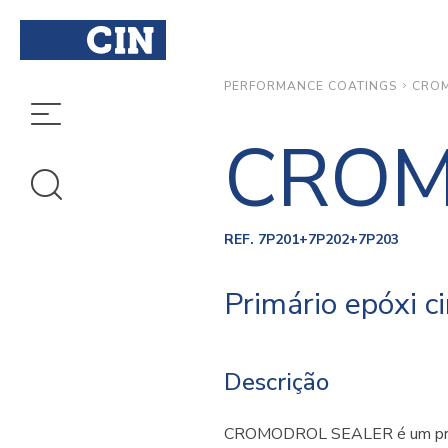
CROM
PERFORMANCE COATINGS
CROM
REF. 7P201+7P202+7P203
Primário epóxi c
Descrição
CROMODROL SEALER é um primár