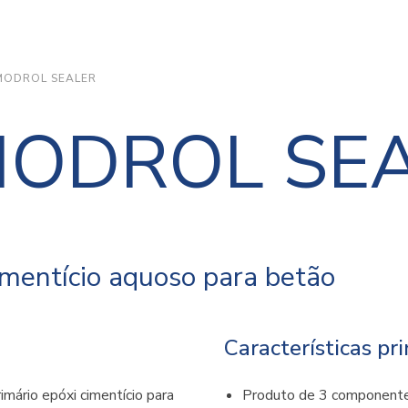
ODROL SEALER
ODROL SE
imentício aquoso para betão
Características pri
io epóxi cimentício para
Produto de 3 component