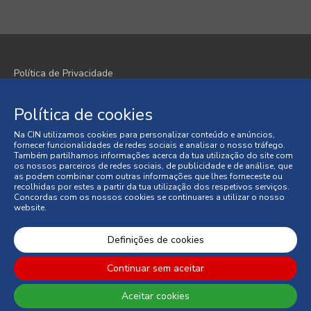
Política de Privacidade
Política de Cookies
Política de cookies
Termos e Condições
Na CIN utilizamos cookies para personalizar conteúdo e anúncios,
fornecer funcionalidades de redes sociais e analisar o nosso tráfego.
Condições Gerais de Venda
Também partilhamos informações acerca da tua utilização do site com
os nossos parceiros de redes sociais, de publicidade e de análise, que
as podem combinar com outras informações que lhes forneceste ou
Litígios de Consumo
recolhidas por estes a partir da tua utilização dos respetivos serviços.
Concordas com os nossos cookies se continuares a utilizar o nosso
website.
Livro de Reclamações Online
© 2026 CIN, S.A.
Definições de cookies
Continuar sem aceitar
Aceitar cookies