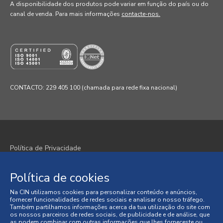
A disponibilidade dos produtos pode variar em função do país ou do
canal de venda
. Para mais informações
contacte-nos.
CONTACTO: 229 405 100 (chamada para rede fixa nacional)
Política de Privacidade
Política de Cookies
Política de cookies
Termos e Condições
Na CIN utilizamos cookies para personalizar conteúdo e anúncios,
fornecer funcionalidades de redes sociais e analisar o nosso tráfego.
Também partilhamos informações acerca da tua utilização do site com
Condições Gerais de Venda
os nossos parceiros de redes sociais, de publicidade e de análise, que
as podem combinar com outras informações que lhes forneceste ou