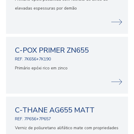
elevadas espessuras por demão
C-POX PRIMER ZN655
REF. 7K656+7K190
Primário epóxi rico em zinco
C-THANE AG655 MATT
REF. 7P656+7P657
Verniz de poliuretano alifático mate com propriedades