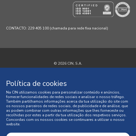
CONTACTO: 229 405 100 (chamada para rede fixa nacional)
© 2026 CIN, S.A.
Termos e Condições
Política de cookies
Política de Privacidade
Na CIN utilizamos cookies para personalizar conteúdo e anúncios,
fornecer funcionalidades de redes sociais e analisar o nosso tráfego.
Política de Cookies
Também partilhamos informações acerca da tua utilização do site com
os nossos parceiros de redes sociais, de publicidade e de análise, que
as podem combinar com outras informações que lhes forneceste ou
Faqs
recolhidas por estes a partir da tua utilização dos respetivos serviços.
Concordas com os nossos cookies se continuares a utilizar o nosso
website.
Litígios de Consumo