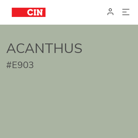
ACANTHUS
#E903