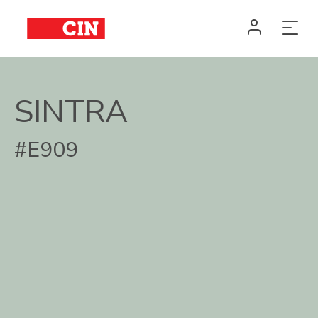
SINTRA
#E909