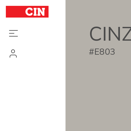
CIN
#E803