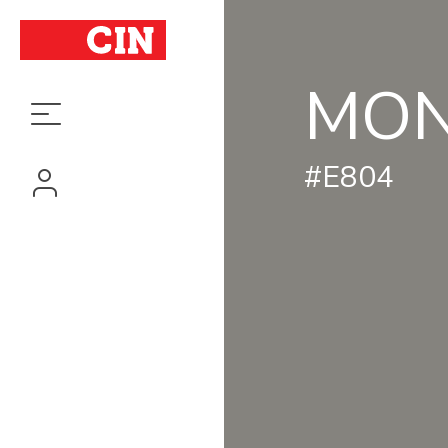
MON
#E804