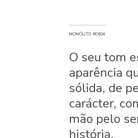
MONÓLITO #E804
O seu tom e
aparência qu
sólida, de p
carácter, co
mão pelo se
história.