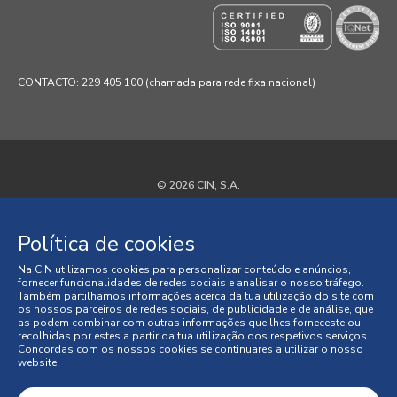
CONTACTO: 229 405 100 (chamada para rede fixa nacional)
© 2026 CIN, S.A.
Termos e Condições
Política de cookies
Política de Privacidade
Na CIN utilizamos cookies para personalizar conteúdo e anúncios,
fornecer funcionalidades de redes sociais e analisar o nosso tráfego.
Política de Cookies
Também partilhamos informações acerca da tua utilização do site com
os nossos parceiros de redes sociais, de publicidade e de análise, que
as podem combinar com outras informações que lhes forneceste ou
Faqs
recolhidas por estes a partir da tua utilização dos respetivos serviços.
Concordas com os nossos cookies se continuares a utilizar o nosso
website.
Litígios de Consumo