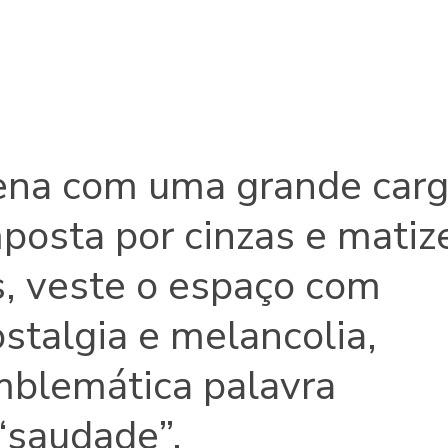
ena com uma grande car
posta por cinzas e matiz
s, veste o espaço com
stalgia e melancolia,
mblemática palavra
“saudade”.