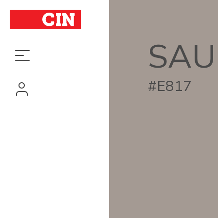
SAU
#E817