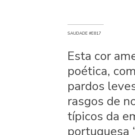
SAUDADE #E817
Esta cor am
poética, com
pardos leve
rasgos de no
típicos da e
portuguesa 