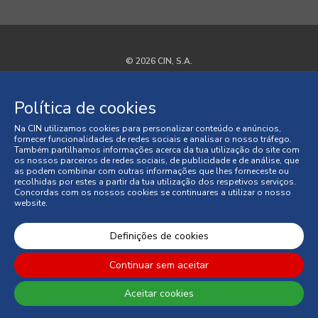
© 2026 CIN, S.A.
Termos e Condições
Política de cookies
Política de Privacidade
Na CIN utilizamos cookies para personalizar conteúdo e anúncios,
fornecer funcionalidades de redes sociais e analisar o nosso tráfego.
Política de Cookies
Também partilhamos informações acerca da tua utilização do site com
os nossos parceiros de redes sociais, de publicidade e de análise, que
as podem combinar com outras informações que lhes forneceste ou
Faqs
recolhidas por estes a partir da tua utilização dos respetivos serviços.
Concordas com os nossos cookies se continuares a utilizar o nosso
website.
Litígios de Consumo
Condições Gerais de Venda
Definições de cookies
Continuar sem aceitar
Aceitar cookies