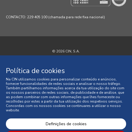
CONTACTO: 229 405 100 (chamada para rede fixa nacional)
© 2026 CIN, S.A.
Termos e Condições
Política de cookies
Política de Privacidade
Na CIN utilizamos cookies para personalizar conteúdo e anúncios,
fornecer funcionalidades de redes sociais e analisar o nosso tráfego.
Política de Cookies
Também partilhamos informações acerca da tua utilização do site com
os nossos parceiros de redes sociais, de publicidade e de análise, que
as podem combinar com outras informações que lhes forneceste ou
Faqs
recolhidas por estes a partir da tua utilização dos respetivos serviços.
Concordas com os nossos cookies se continuares a utilizar o nosso
website.
Litígios de Consumo
Condições Gerais de Venda
Definições de cookies