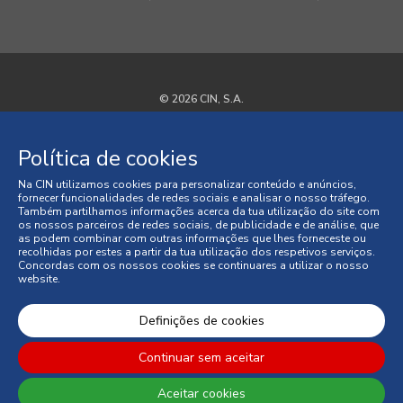
© 2026 CIN, S.A.
Termos e Condições
Política de cookies
Política de Privacidade
Na CIN utilizamos cookies para personalizar conteúdo e anúncios,
fornecer funcionalidades de redes sociais e analisar o nosso tráfego.
Política de Cookies
Também partilhamos informações acerca da tua utilização do site com
os nossos parceiros de redes sociais, de publicidade e de análise, que
as podem combinar com outras informações que lhes forneceste ou
Faqs
recolhidas por estes a partir da tua utilização dos respetivos serviços.
Concordas com os nossos cookies se continuares a utilizar o nosso
website.
Litígios de Consumo
Condições Gerais de Venda
Definições de cookies
Continuar sem aceitar
Aceitar cookies