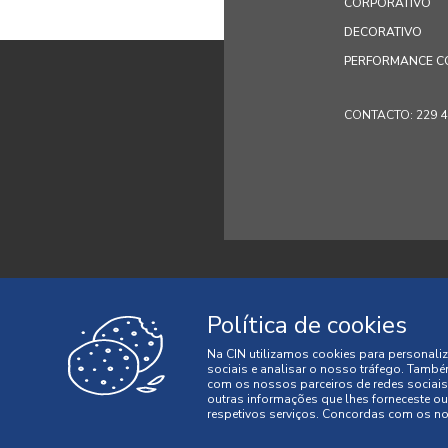
CORPORATIVO
DECORATIVO
PERFORMANCE C
CONTACTO: 229 405
© 2026 CIN, S.A.
Política de cookies
Termos e Condi
Na CIN utilizamos cookies para personaliz
sociais e analisar o nosso tráfego. També
Litígios de Con
com os nossos parceiros de redes sociais
outras informações que lhes forneceste ou 
respetivos serviços. Concordas com os nos