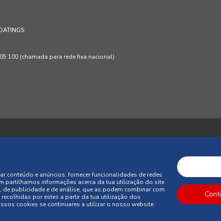
OATINGS
 100 (chamada para rede fixa nacional)
ções
Política de Privacidade
Política de Cookies
Faqs
ar conteúdo e anúncios, fornecer funcionalidades de redes
m partilhamos informações acerca da tua utilização do site
sumo
Condições Gerais de Venda
, de publicidade e de análise, que as podem combinar com
Cont
recolhidas por estes a partir da tua utilização dos
sos cookies se continuares a utilizar o nosso website.