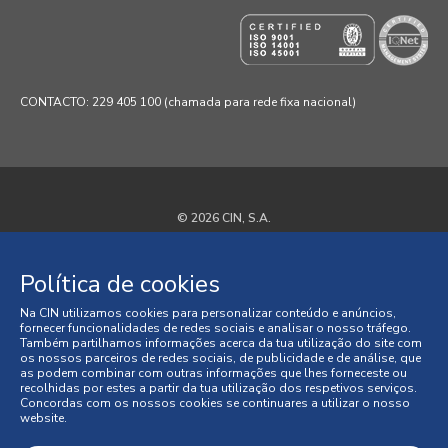
CONTACTO: 229 405 100 (chamada para rede fixa nacional)
© 2026 CIN, S.A.
Termos e Condições
Política de cookies
Política de Privacidade
Na CIN utilizamos cookies para personalizar conteúdo e anúncios,
fornecer funcionalidades de redes sociais e analisar o nosso tráfego.
Política de Cookies
Também partilhamos informações acerca da tua utilização do site com
os nossos parceiros de redes sociais, de publicidade e de análise, que
as podem combinar com outras informações que lhes forneceste ou
Faqs
recolhidas por estes a partir da tua utilização dos respetivos serviços.
Concordas com os nossos cookies se continuares a utilizar o nosso
website.
Litígios de Consumo