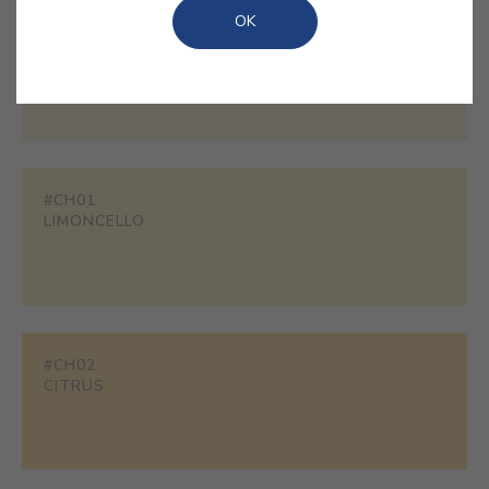
OK
#1858
CHAMPAGNE
#CH01
LIMONCELLO
#CH02
CITRUS