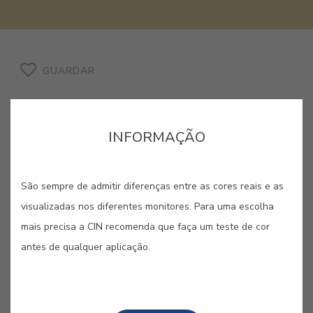
GUARDAR
INFORMAÇÃO
CORES RELACIONADAS
São sempre de admitir diferenças entre as cores reais e as
visualizadas nos diferentes monitores. Para uma escolha
Dos amarelos vibrantes aos laranjas mais quentes,
mais precisa a CIN recomenda que faça um teste de cor
esta paleta irradia otimismo e uma energia
contagiante. São cores criadas para despertar os
antes de qualquer aplicação.
sentidos, ideais para dar vida e dinamismo a
qualquer espaço com um toque de audácia solar.