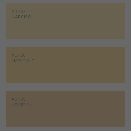
#CH07
NARCISO
#CH08
MARIGOLD
#CH09
AZAFRÁN