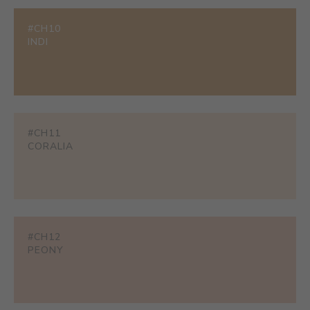
#CH10
INDI
#CH11
CORALIA
#CH12
PEONY