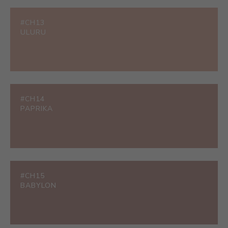
#CH13
ULURU
#CH14
PAPRIKA
#CH15
BABYLON