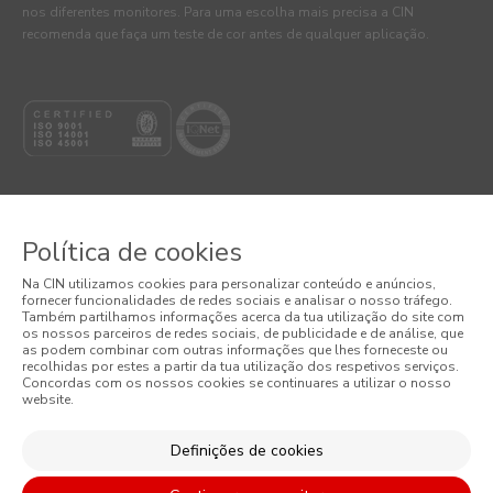
nos diferentes monitores. Para uma escolha mais precisa a CIN
recomenda que faça um teste de cor antes de qualquer aplicação.
Política de cookies
© 2026 CIN, S.A.
Na CIN utilizamos cookies para personalizar conteúdo e anúncios,
fornecer funcionalidades de redes sociais e analisar o nosso tráfego.
Termos e Condições
Também partilhamos informações acerca da tua utilização do site com
os nossos parceiros de redes sociais, de publicidade e de análise, que
as podem combinar com outras informações que lhes forneceste ou
Política de Privacidade
recolhidas por estes a partir da tua utilização dos respetivos serviços.
Concordas com os nossos cookies se continuares a utilizar o nosso
website.
Política de Cookies
Condições Gerais de Venda
Definições de cookies