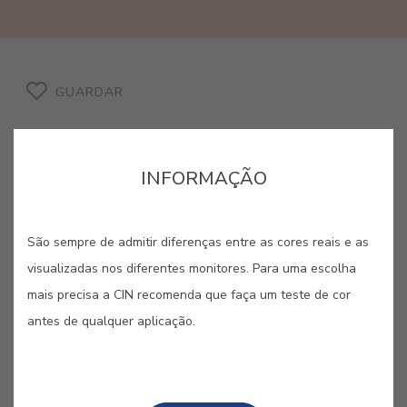
GUARDAR
INFORMAÇÃO
CORES RELACIONADAS
São sempre de admitir diferenças entre as cores reais e as
visualizadas nos diferentes monitores. Para uma escolha
Dos amarelos vibrantes aos laranjas mais quentes,
mais precisa a CIN recomenda que faça um teste de cor
esta paleta irradia otimismo e uma energia
contagiante. São cores criadas para despertar os
antes de qualquer aplicação.
sentidos, ideais para dar vida e dinamismo a
qualquer espaço com um toque de audácia solar.