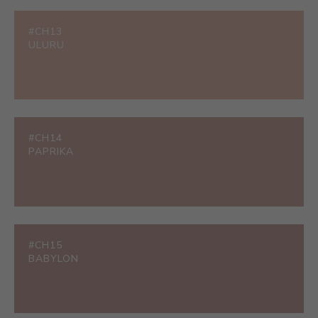
#CH13
ULURU
#CH14
PAPRIKA
#CH15
BABYLON