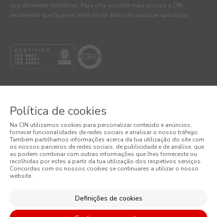
nos diferentes monitores. Para uma escolha mais precisa a CIN
recomenda que faça um teste de cor antes de qualquer aplicação.
Política de cookies
© 2026 CIN, S.A.
Na CIN utilizamos cookies para personalizar conteúdo e anúncios,
fornecer funcionalidades de redes sociais e analisar o nosso tráfego.
Termos e Condições
Também partilhamos informações acerca da tua utilização do site com
os nossos parceiros de redes sociais, de publicidade e de análise, que
as podem combinar com outras informações que lhes forneceste ou
Política de Privacidade
recolhidas por estes a partir da tua utilização dos respetivos serviços.
Concordas com os nossos cookies se continuares a utilizar o nosso
website.
Política de Cookies
Condições Gerais de Venda
Definições de cookies