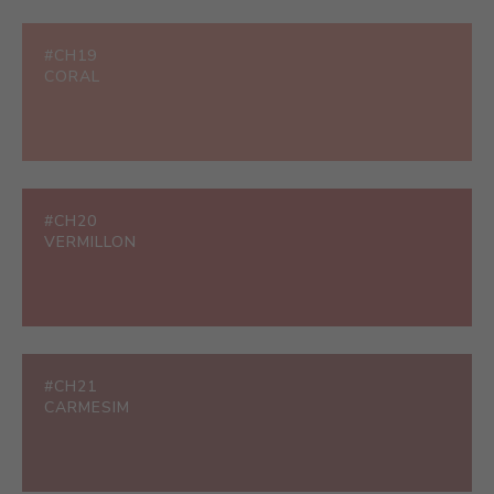
#CH19
CORAL
#CH20
VERMILLON
#CH21
CARMESIM