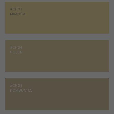
#CH03
MIMOSA
#CH04
POLEN
#CH05
KOMBUCHA