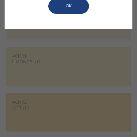
OK
#1858
CHAMPAGNE
#CH01
LIMONCELLO
#CH02
CITRUS