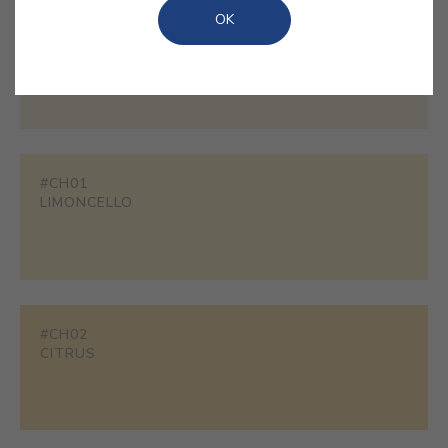
OK
#1858
CHAMPAGNE
#CH01
LIMONCELLO
#CH02
CITRUS