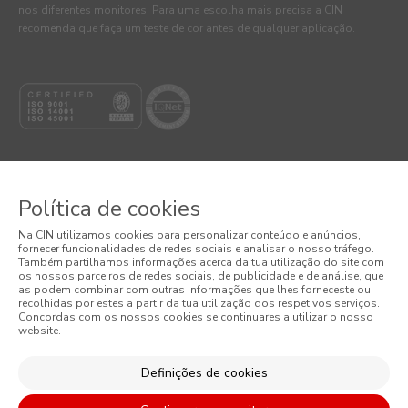
nos diferentes monitores. Para uma escolha mais precisa a CIN
recomenda que faça um teste de cor antes de qualquer aplicação.
Política de cookies
© 2026 CIN, S.A.
Na CIN utilizamos cookies para personalizar conteúdo e anúncios,
fornecer funcionalidades de redes sociais e analisar o nosso tráfego.
Termos e Condições
Também partilhamos informações acerca da tua utilização do site com
os nossos parceiros de redes sociais, de publicidade e de análise, que
as podem combinar com outras informações que lhes forneceste ou
Política de Privacidade
recolhidas por estes a partir da tua utilização dos respetivos serviços.
Concordas com os nossos cookies se continuares a utilizar o nosso
website.
Política de Cookies
Condições Gerais de Venda
Definições de cookies