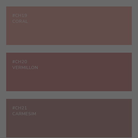
#CH19
CORAL
#CH20
VERMILLON
#CH21
CARMESIM