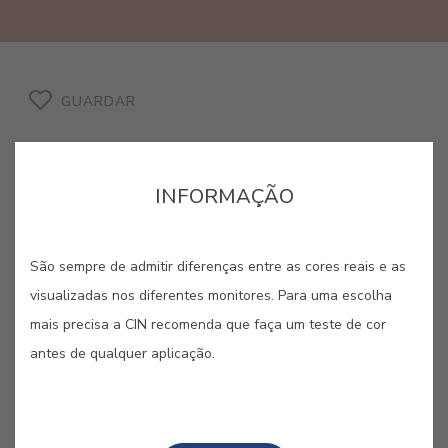
GUARDAR
INFORMAÇÃO
CORES RELACIONADAS
São sempre de admitir diferenças entre as cores reais e as
visualizadas nos diferentes monitores. Para uma escolha
Dos amarelos vibrantes aos laranjas mais quentes,
mais precisa a CIN recomenda que faça um teste de cor
esta paleta irradia otimismo e uma energia
contagiante. São cores criadas para despertar os
antes de qualquer aplicação.
sentidos, ideais para dar vida e dinamismo a
qualquer espaço com um toque de audácia solar.