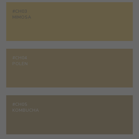
#CH03
MIMOSA
#CH04
POLEN
#CH05
KOMBUCHA