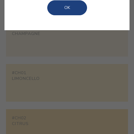
qualquer espaço com um toque de audácia solar.
OK
#1858
CHAMPAGNE
#CH01
LIMONCELLO
#CH02
CITRUS