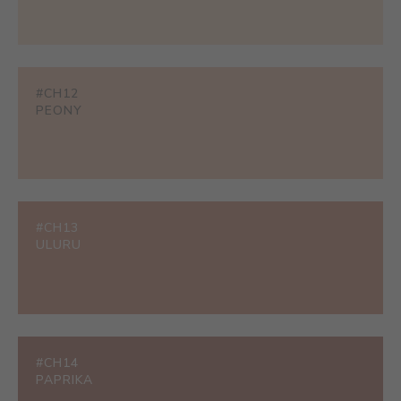
#CH12
PEONY
#CH13
ULURU
#CH14
PAPRIKA