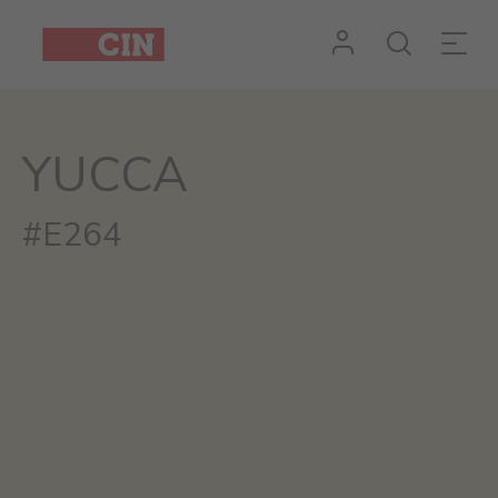
Cor
Yucca
para
YUCCA
interiores
#E264