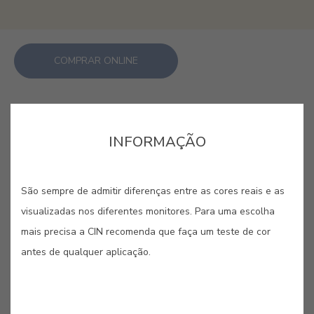
COMPRAR ONLINE
GUARDAR
INFORMAÇÃO
São sempre de admitir diferenças entre as cores reais e as
visualizadas nos diferentes monitores. Para uma escolha
CORES RELACIONADAS
mais precisa a CIN recomenda que faça um teste de cor
antes de qualquer aplicação.
Dos amarelos vibrantes aos laranjas mais quentes,
esta paleta irradia otimismo e uma energia
contagiante. São cores criadas para despertar os
sentidos, ideais para dar vida e dinamismo a