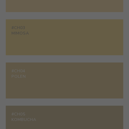
#CH03
MIMOSA
#CH04
POLEN
#CH05
KOMBUCHA