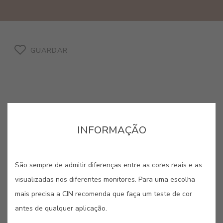
GUARDAR
CASTANHO BEJA #902R
INFORMAÇÃO
Cor de ocre escuro muito utilizada
São sempre de admitir diferenças entre as cores reais e as
em Beja, no Alentejo, na pintura de
visualizadas nos diferentes monitores. Para uma escolha
paramentos de alguns edifícios de
mais precisa a CIN recomenda que faça um teste de cor
arquitectura tradicional.
antes de qualquer aplicação.
Esta cor é formulada com tecnologia