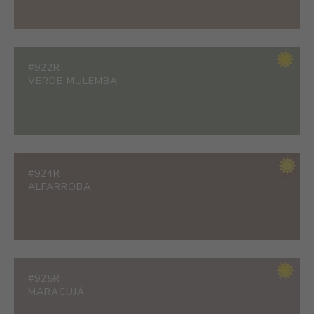
#922R
VERDE MULEMBA
#924R
ALFARROBA
#925R
MARACUJÁ