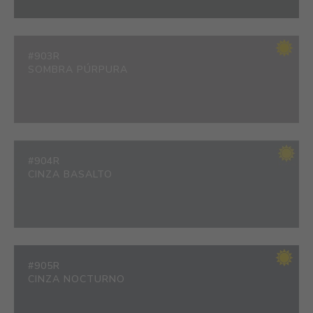
#903R
SOMBRA PÚRPURA
#904R
CINZA BASALTO
#905R
CINZA NOCTURNO