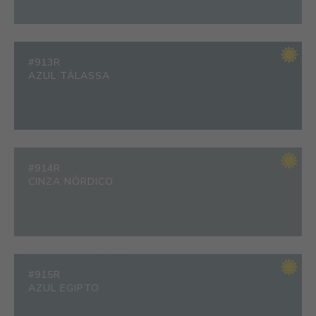
#913R
AZUL TÁLASSA
#914R
CINZA NÓRDICO
#915R
AZUL EGIPTO