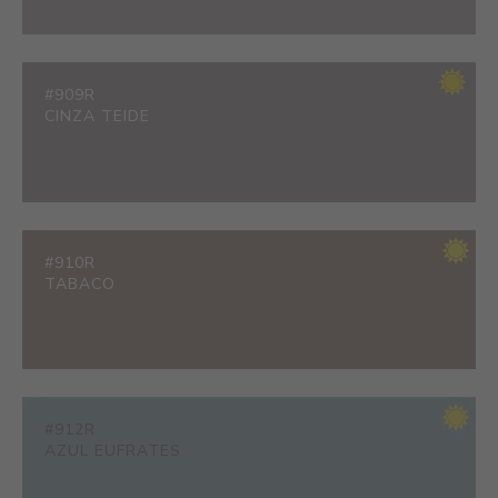
#909R
CINZA TEIDE
#910R
TABACO
#912R
AZUL EUFRATES