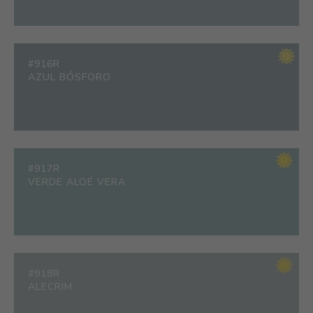
#916R
AZUL BÓSFORO
#917R
VERDE ALOÉ VERA
#918R
ALECRIM