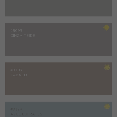
#909R
CINZA TEIDE
#910R
TABACO
#912R
AZUL EUFRATES