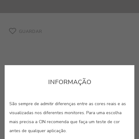
GUARDAR
CINZA FURNAS #908R
INFORMAÇÃO
As furnas, muito famosas nos
São sempre de admitir diferenças entre as cores reais e as
Açores, são fenómenos naturais de
visualizadas nos diferentes monitores. Para uma escolha
inexplicável beleza como a desta
mais precisa a CIN recomenda que faça um teste de cor
tonalidade quente de cinza, inspirada
antes de qualquer aplicação.
na cor da rocha vulcânica.