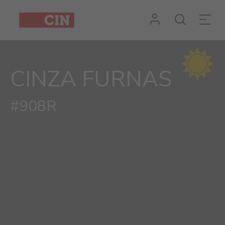
Cor
Cinza
Furnas
CINZA FURNAS
#908R