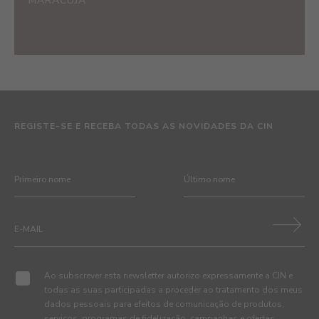
MARACUJÁ
REGISTE-SE E RECEBA TODAS AS NOVIDADES DA CIN
Ao subscrever esta newsletter autorizo expressamente a CIN e
todas as suas participadas a proceder ao tratamento dos meus
dados pessoais para efeitos de comunicação de produtos,
serviços, programas de fidelização, campanhas e ofertas