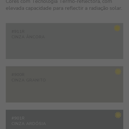
Cores com Tecnologia Termo-reflectora, com
elevada capacidade para reflectir a radiação solar.
#911R
CINZA ÂNCORA
#900R
CINZA GRANITO
#901R
CINZA ARDÓSIA