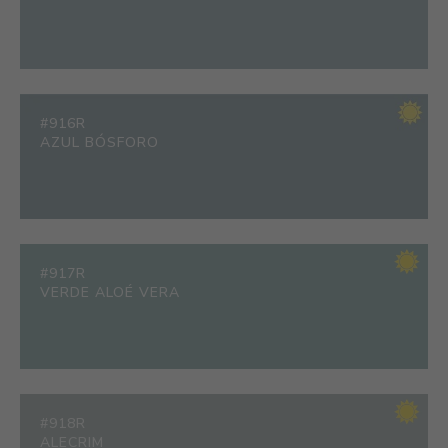
#916R
AZUL BÓSFORO
#917R
VERDE ALOÉ VERA
#918R
ALECRIM