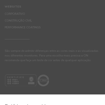
WEBSITES
CORPORATIVO
CONSTRUÇÃO CIVIL
PERFORMANCE COATINGS
São sempre de admitir diferenças entre as cores reais e as visualizadas
nos diferentes monitores. Para uma escolha mais precisa a CIN
recomenda que faça um teste de cor antes de qualquer aplicação.