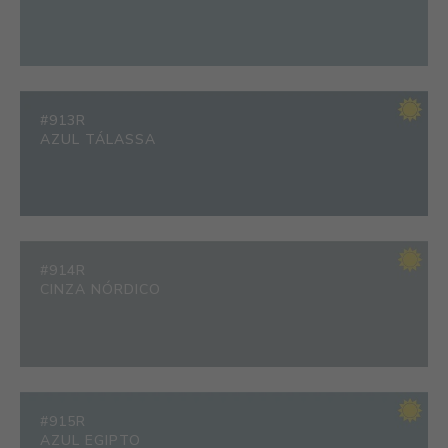
#913R
AZUL TÁLASSA
#914R
CINZA NÓRDICO
#915R
AZUL EGIPTO