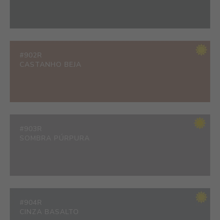
#902R
CASTANHO BEJA
#903R
SOMBRA PÚRPURA
#904R
CINZA BASALTO