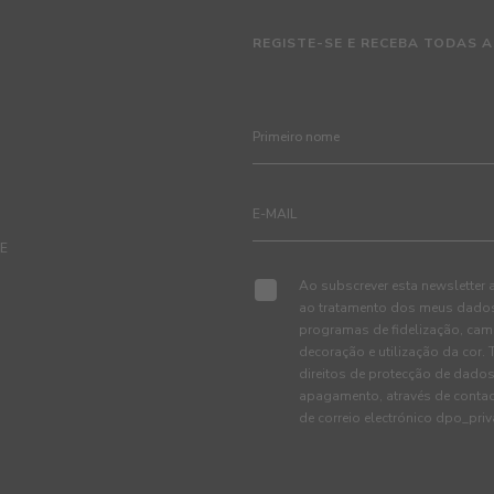
REGISTE-SE E RECEBA TODAS A
TE
Ao subscrever esta newsletter 
ao tratamento dos meus dados 
programas de fidelização, cam
decoração e utilização da cor
direitos de protecção de dados
apagamento, através de conta
de correio electrónico dpo_pr