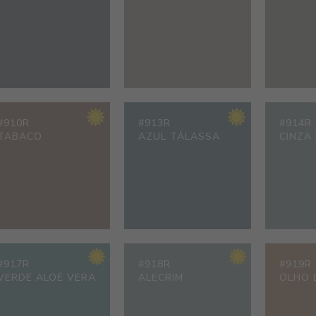
#910R
#913R
#914R
TABACO
AZUL TÁLASSA
CINZA
#917R
#918R
#919R
VERDE ALOÉ VERA
ALECRIM
OLHO 