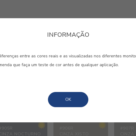
logia Termo-reflectora, com
INFORMAÇÃO
e para reflectir a radiação solar.
iferenças entre as cores reais e as visualizadas nos diferentes monit
omenda que faça um teste de cor antes de qualquer aplicação.
#900R
#901R
#902R
CINZA GRANITO
CINZA ARDÓSIA
CASTA
OK
#905R
#906R
#907R
CINZA NOCTURNO
CINZA XISTO
CINZA