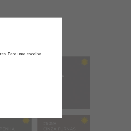
ores. Para uma escolha
#903R
NHO BEJA
SOMBRA
PÚRPURA
#908R
 PENHA
CINZA FURNAS