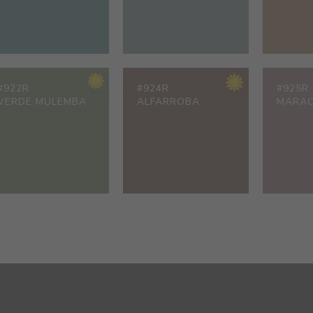
#922R
#924R
#925R
VERDE MULEMBA
ALFARROBA
MARAC