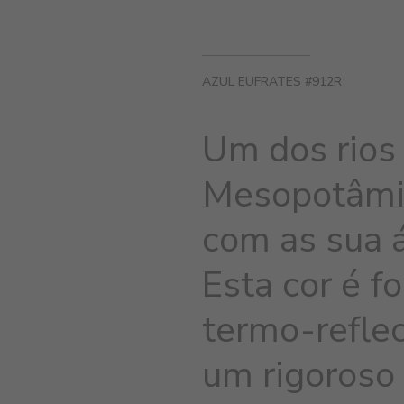
AZUL EUFRATES #912R
Um dos rios
Mesopotâmia
com as sua 
Esta cor é 
termo-reflec
um rigoroso