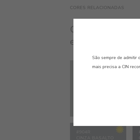
CORES RELACIONADAS
Cores com Tecno
elevada capacidad
São sempre de admitir d
mais precisa a CIN rec
#911R
CINZA ÂNCORA
#904R
CINZA BASALTO