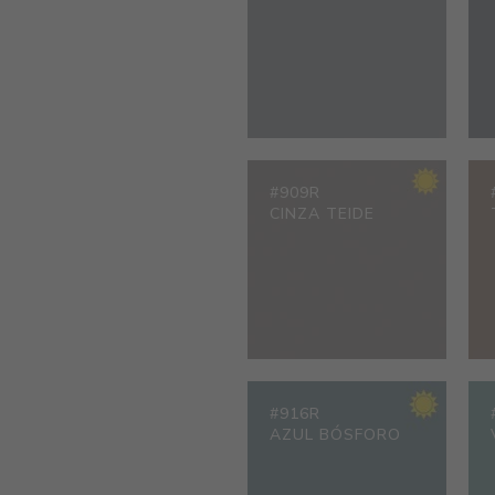
#909R
CINZA TEIDE
#916R
AZUL BÓSFORO