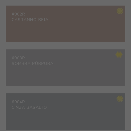
#902R
CASTANHO BEJA
#903R
SOMBRA PÚRPURA
#904R
CINZA BASALTO