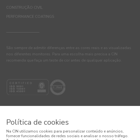
CONSTRUÇÃO CIVIL
PERFORMANCE COATINGS
São sempre de admitir diferenças entre as cores reais e as visualizadas
nos diferentes monitores. Para uma escolha mais precisa a CIN
recomenda que faça um teste de cor antes de qualquer aplicação.
Política de cookies
© 2026 CIN, S.A.
Na CIN utilizamos cookies para personalizar conteúdo e anúncios,
fornecer funcionalidades de redes sociais e analisar o nosso tráfego.