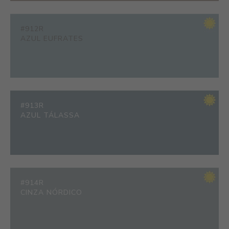
#912R
AZUL EUFRATES
#913R
AZUL TÁLASSA
#914R
CINZA NÓRDICO