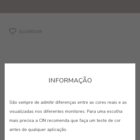
GUARDAR
MARACUJÁ #925R
INFORMAÇÃO
Fruto da paixão com a sua tonalidade
São sempre de admitir diferenças entre as cores reais e as
única que inspira este tom
visualizadas nos diferentes monitores. Para uma escolha
levemente arroxeado.
mais precisa a CIN recomenda que faça um teste de cor
Esta cor é formulada com tecnologia
antes de qualquer aplicação.
termo-reflectora tendo resultado de