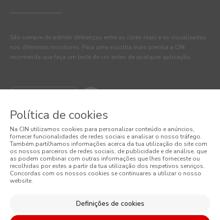
São sempre de admitir diferenças entre as cores reais e as visualizadas
nos diferentes monitores. Para uma escolha mais precisa a CIN
recomenda que faça um teste de cor antes de qualquer aplicação.
Política de cookies
Na CIN utilizamos cookies para personalizar conteúdo e anúncios,
fornecer funcionalidades de redes sociais e analisar o nosso tráfego.
Também partilhamos informações acerca da tua utilização do site com
os nossos parceiros de redes sociais, de publicidade e de análise, que
as podem combinar com outras informações que lhes forneceste ou
© 2026 CIN, S.A.
recolhidas por estes a partir da tua utilização dos respetivos serviços.
Concordas com os nossos cookies se continuares a utilizar o nosso
website.
Termos e Condições
Política de Privacidade
Definições de cookies