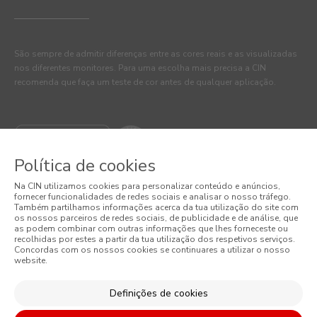
São sempre de admitir diferenças entre as cores reais e as visualizadas
nos diferentes monitores. Para uma escolha mais precisa a CIN
recomenda que faça um teste de cor antes de qualquer aplicação.
Política de cookies
Na CIN utilizamos cookies para personalizar conteúdo e anúncios,
fornecer funcionalidades de redes sociais e analisar o nosso tráfego.
Também partilhamos informações acerca da tua utilização do site com
os nossos parceiros de redes sociais, de publicidade e de análise, que
as podem combinar com outras informações que lhes forneceste ou
© 2026 CIN, S.A.
recolhidas por estes a partir da tua utilização dos respetivos serviços.
Concordas com os nossos cookies se continuares a utilizar o nosso
website.
Termos e Condições
Política de Privacidade
Definições de cookies