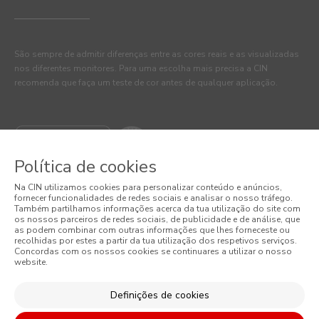
São sempre de admitir diferenças entre as cores reais e as visualizadas
nos diferentes monitores. Para uma escolha mais precisa a CIN
recomenda que faça um teste de cor antes de qualquer aplicação.
Política de cookies
Na CIN utilizamos cookies para personalizar conteúdo e anúncios,
fornecer funcionalidades de redes sociais e analisar o nosso tráfego.
Também partilhamos informações acerca da tua utilização do site com
os nossos parceiros de redes sociais, de publicidade e de análise, que
as podem combinar com outras informações que lhes forneceste ou
© 2026 CIN, S.A.
recolhidas por estes a partir da tua utilização dos respetivos serviços.
Concordas com os nossos cookies se continuares a utilizar o nosso
website.
Termos e Condições
Política de Privacidade
Definições de cookies