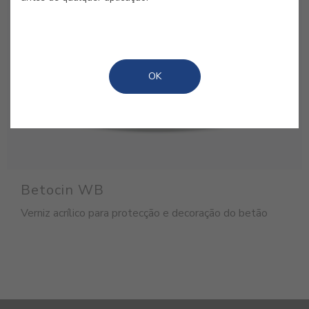
OK
Betocin WB
Verniz acrílico para protecção e decoração do betão