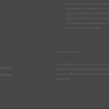
productos, servicios, programa
pasatiempos, consejos de deco
puedo ejercer mis derechos de p
oposición o eliminación ponié
a través del correo electrónico
protección de datos
aquí
.
Las diferencias entre los colores reale
ANARIAS
diferentes monitores son siempre admi
precisa, CIN recomienda hacer una pru
OATINGS
aplicación.