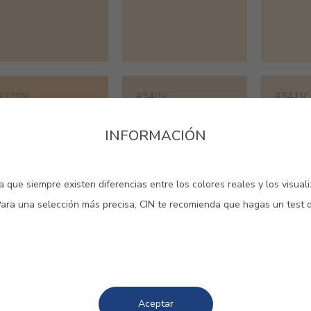
#2209
#340V
#341V
CARAMELO
ESTALACTITA
BEIGE 
INFORMACIÓN
 que siempre existen diferencias entre los colores reales y los visual
Para una selección más precisa, CIN te recomienda que hagas un test 
#585V
#586V
#591V
OCRE PÁLIDO
CAFÉ CRÉME
MALTA
Aceptar