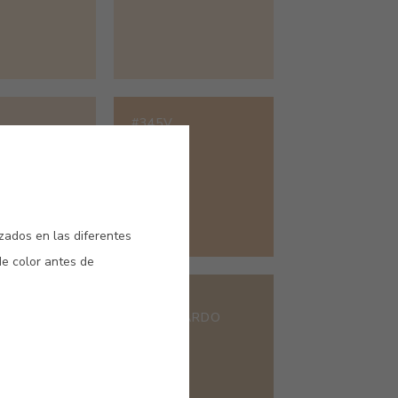
#345V
VICTORIA
SAHARA
izados en las diferentes
de color antes de
#595V
GATO PARDO