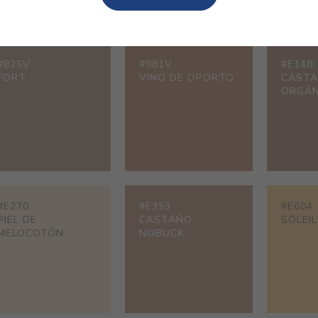
#825V
#981V
#E148
FORT
VINO DE OPORTO
CAST
ORGÁN
#E270
#E353
#E604
PIEL DE
CASTAÑO
SOLEIL
MELOCOTÓN
NOBUCK