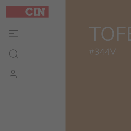
TOF
#344V