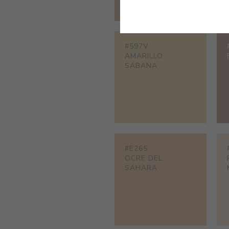
#597V
AMARILLO
SABANA
#E265
OCRE DEL
SAHARA