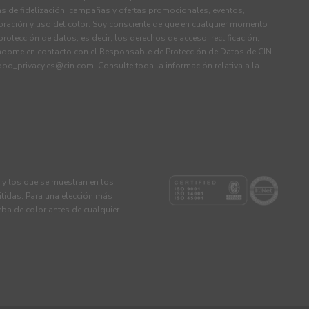
s de fidelización, campañas y ofertas promocionales, eventos,
ración y uso del color. Soy consciente de que en cualquier momento
rotección de datos, es decir, los derechos de acceso, rectificación,
ndome en contacto con el Responsable de Protección de Datos de CIN
dpo_privacy.es@cin.com
. Consulte toda la información relativa a la
s y los que se muestran en los
tidas. Para una elección más
eba de color antes de cualquier