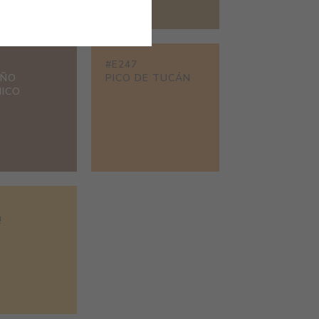
#E247
AÑO
PICO DE TUCÁN
ICO
!