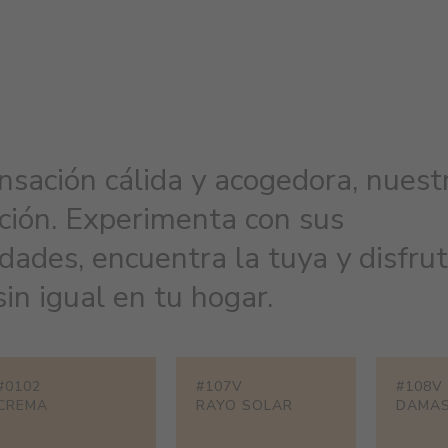
nsación cálida y acogedora, nuest
ución. Experimenta con sus
idades, encuentra la tuya y disfru
in igual en tu hogar.
#0102
#107V
#108V
CREMA
RAYO SOLAR
DAMA