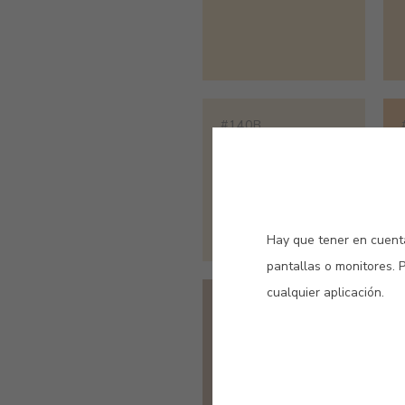
#140B
NARANJA CÁLIDO
Hay que tener en cuenta
pantallas o monitores. 
cualquier aplicación.
#580V
EXPLORADOR