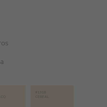
ros
ta
#131B
SCO
CEREAL