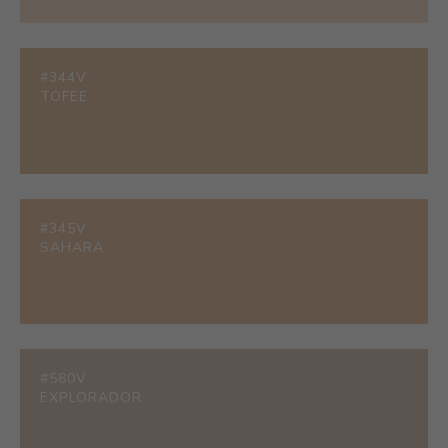
#344V
TOFEE
#345V
SAHARA
#580V
EXPLORADOR