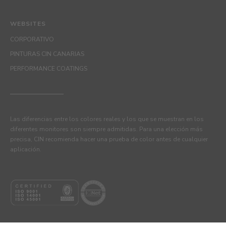
WEBSITES
CORPORATIVO
PINTURAS CIN CANARIAS
PERFORMANCE COATINGS
Las diferencias entre los colores reales y los que se muestran en los
diferentes monitores son siempre admitidas. Para una elección más
precisa, CIN recomienda hacer una prueba de color antes de cualquier
aplicación.