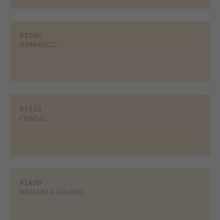
#108V
DAMASCO
#131B
CEREAL
#140B
NARANJA CÁLIDO