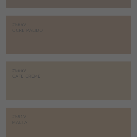
#585V
OCRE PÁLIDO
#586V
CAFÉ CRÉME
#591V
MALTA