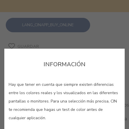
LANG_CINAPP_BUY_ONLINE
GUARDAR
INFORMACIÓN
Hay que tener en cuenta que siempre existen diferencias
COLORES RELACIONADOS
entre los colores reales y los visualizados en las diferentes
pantallas o monitores. Para una selección más precisa, CIN
Si buscas una sensación cálida y acogedora, nuestros
te recomienda que hagas un test de color antes de
ocres son la solución. Experimenta con sus
cualquier aplicación.
diferentes tonalidades, encuentra la tuya y disfruta
de un bienestar sin igual en tu hogar.