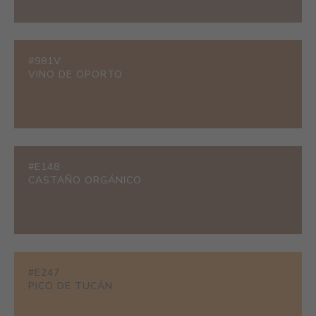
#981V
VINO DE OPORTO
#E148
CASTAÑO ORGÁNICO
#E247
PICO DE TUCÁN