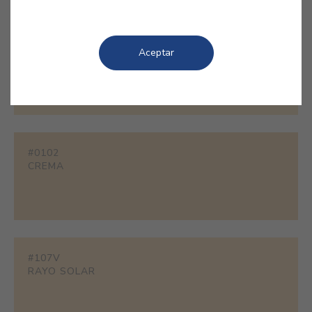
#1850
Aceptar
CENTENO
#0102
CREMA
#107V
RAYO SOLAR