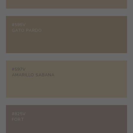
#595V
GATO PARDO
#597V
AMARILLO SABANA
#825V
FORT