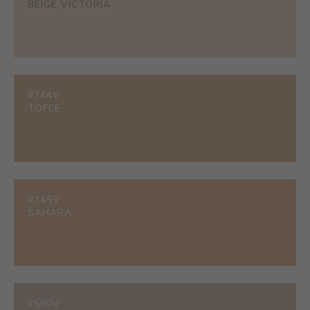
BEIGE VICTORIA
#344V
TOFEE
#345V
SAHARA
#580V