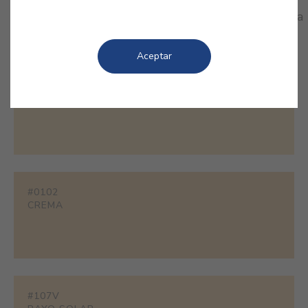
ocres son la solución. Experimenta con sus
diferentes tonalidades, encuentra la tuya y disfruta
de un bienestar sin igual en tu hogar.
Aceptar
#1850
CENTENO
#0102
CREMA
#107V