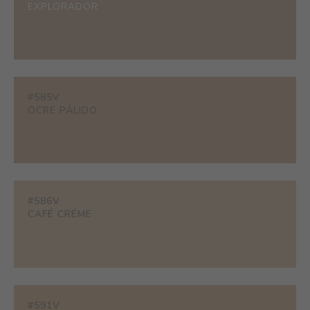
EXPLORADOR
#585V
OCRE PÁLIDO
#586V
CAFÉ CRÉME
#591V