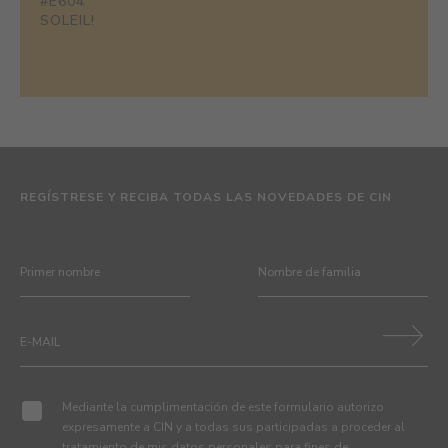
#E604
SOLEIL!
REGÍSTRESE Y RECIBA TODAS LAS NOVEDADES DE CIN
Mediante la cumplimentación de este formulario autorizo
expresamente a CIN y a todas sus participadas a proceder al
tratamiento de mis datos personales para fines de