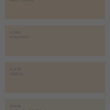
RAYO SOLAR
#108V
DAMASCO
#131B
CEREAL
#140B