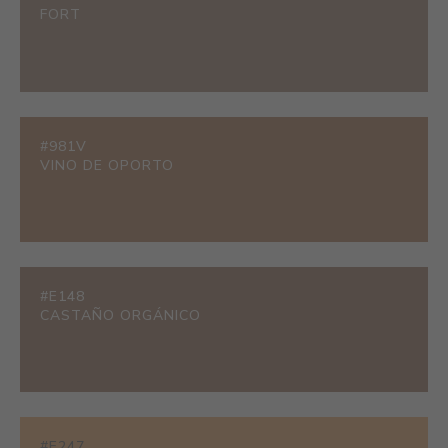
FORT
#981V
VINO DE OPORTO
#E148
CASTAÑO ORGÁNICO
#E247