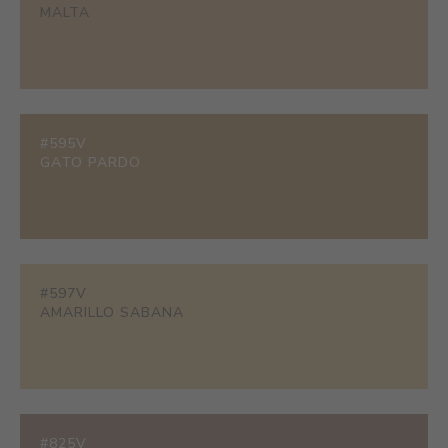
MALTA
#595V
GATO PARDO
#597V
AMARILLO SABANA
#825V