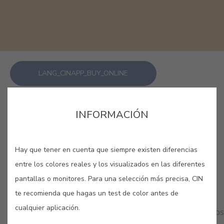
LANG_CINAPP_BUY_ONLINE
GUARDAR
INFORMACIÓN
Hay que tener en cuenta que siempre existen diferencias
entre los colores reales y los visualizados en las diferentes
pantallas o monitores. Para una selección más precisa, CIN
COLORES RELACIONADOS
te recomienda que hagas un test de color antes de
cualquier aplicación.
Si buscas una sensación cálida y acogedora, nuestros