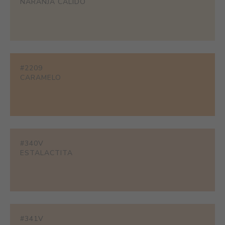
NARANJA CÁLIDO
#2209
CARAMELO
#340V
ESTALACTITA
#341V