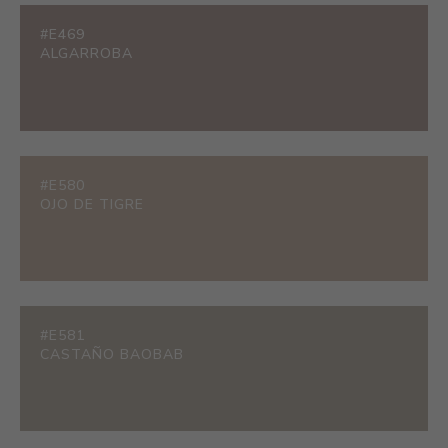
#E469
ALGARROBA
#E580
OJO DE TIGRE
#E581
CASTAÑO BAOBAB