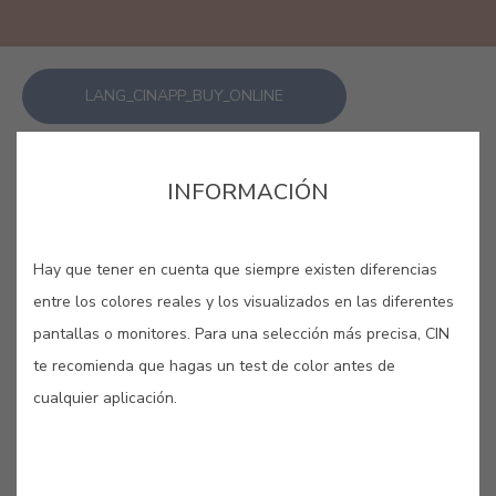
LANG_CINAPP_BUY_ONLINE
GUARDAR
INFORMACIÓN
Hay que tener en cuenta que siempre existen diferencias
entre los colores reales y los visualizados en las diferentes
pantallas o monitores. Para una selección más precisa, CIN
ALMAGRE #E088
te recomienda que hagas un test de color antes de
cualquier aplicación.
Tiene un aspecto arcilloso y natural
pero con la intensidad profunda del
rojo.