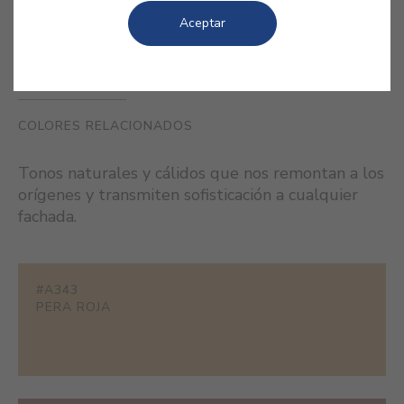
Aceptar
COLORES RELACIONADOS
Tonos naturales y cálidos que nos remontan a los
orígenes y transmiten sofisticación a cualquier
fachada.
#A343
PERA ROJA