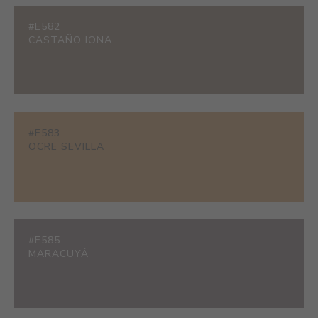
#E582
CASTAÑO IONA
#E583
OCRE SEVILLA
#E585
MARACUYÁ