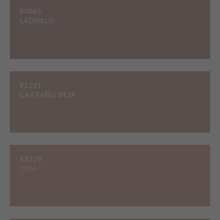
#0865
LADRILLO
#2131
CASTAÑO BEJA
#3228
TEJA