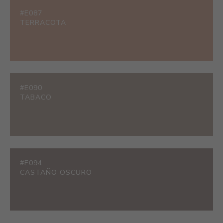
#E087
TERRACOTA
#E090
TABACO
#E094
CASTAÑO OSCURO