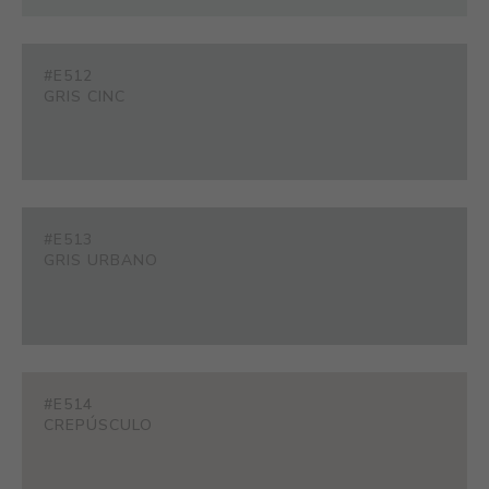
#E512
GRIS CINC
#E513
GRIS URBANO
#E514
CREPÚSCULO