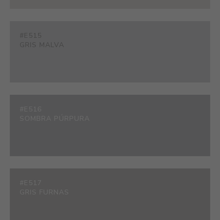
#E515
GRIS MALVA
#E516
SOMBRA PÚRPURA
#E517
GRIS FURNAS