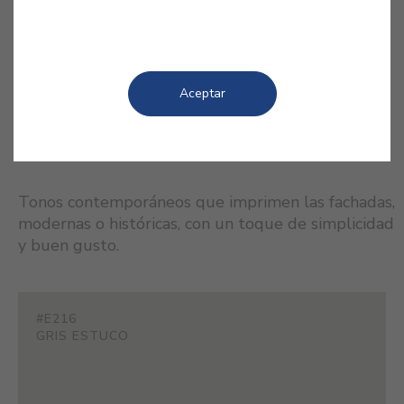
Primavera que se avecina.
Aceptar
COLORES RELACIONADOS
Tonos contemporáneos que imprimen las fachadas,
modernas o históricas, con un toque de simplicidad
y buen gusto.
#E216
GRIS ESTUCO