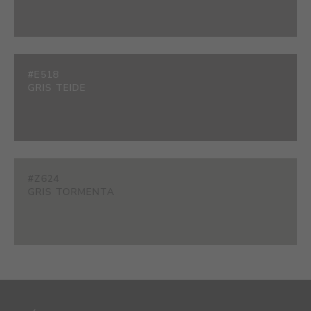
#E518
GRIS TEIDE
#Z624
GRIS TORMENTA