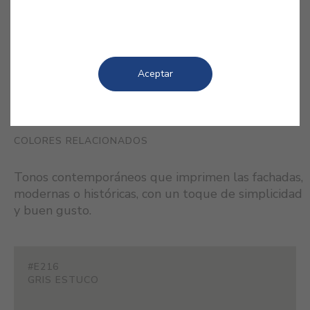
misterioso paisaje dominado por
ceniza y arenas finas de tono oscuro.
Aceptar
COLORES RELACIONADOS
Tonos contemporáneos que imprimen las fachadas,
modernas o históricas, con un toque de simplicidad
y buen gusto.
#E216
GRIS ESTUCO