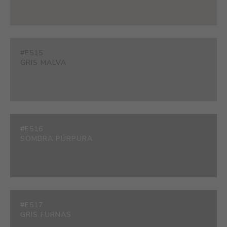
#E515
GRIS MALVA
#E516
SOMBRA PÚRPURA
#E517
GRIS FURNAS