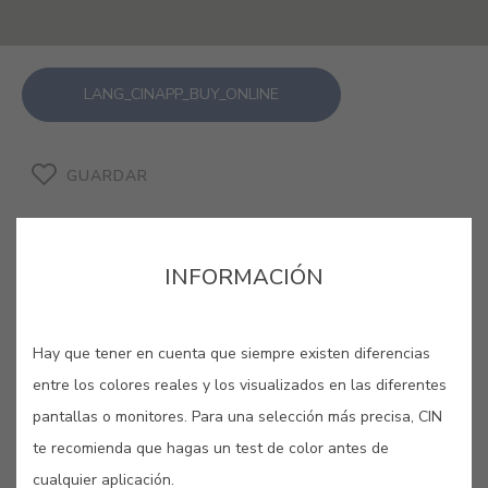
LANG_CINAPP_BUY_ONLINE
GUARDAR
INFORMACIÓN
GRIS FAISAL #E217
Hay que tener en cuenta que siempre existen diferencias
entre los colores reales y los visualizados en las diferentes
En 1957, una erupción volcánica
pantallas o monitores. Para una selección más precisa, CIN
transforma el Puente de los
te recomienda que hagas un test de color antes de
Capelinhos, en la isla de Falai, un
cualquier aplicación.