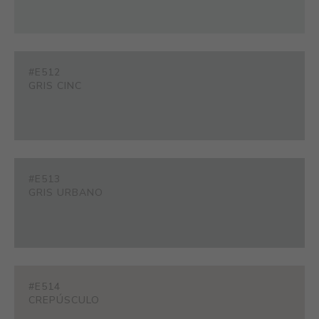
#E512
GRIS CINC
#E513
GRIS URBANO
#E514
CREPÚSCULO