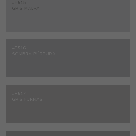
#E515
GRIS MALVA
#E516
SOMBRA PÚRPURA
#E517
GRIS FURNAS