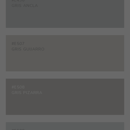
#E436
GRIS ANCLA
#E507
GRIS GUIJARRO
#E508
GRIS PIZARRA