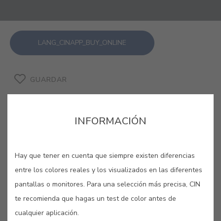
LANG_CINAPP_BUY_ONLINE
GUARDAR
INFORMACIÓN
GRIS NOCTURNO #E486
Hay que tener en cuenta que siempre existen diferencias
entre los colores reales y los visualizados en las diferentes
Profundo, misterioso e intenso como
pantallas o monitores. Para una selección más precisa, CIN
te recomienda que hagas un test de color antes de
la noche, así es este gris nocturno.
cualquier aplicación.