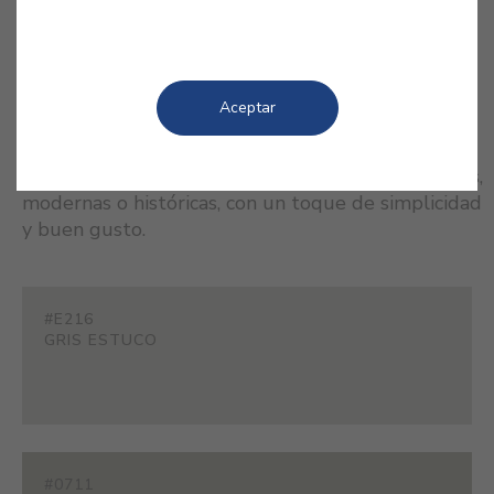
Aceptar
COLORES RELACIONADOS
Tonos contemporáneos que imprimen las fachadas,
modernas o históricas, con un toque de simplicidad
y buen gusto.
#E216
GRIS ESTUCO
#0711