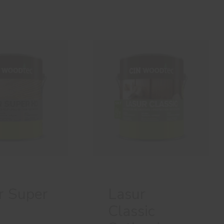
r Super
Lasur
Classic