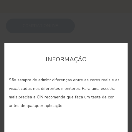
COMPRAR ONLINE
GUARDAR
INFORMAÇÃO
São sempre de admitir diferenças entre as cores reais e as
visualizadas nos diferentes monitores. Para uma escolha
CREME DOURADO #556
mais precisa a CIN recomenda que faça um teste de cor
antes de qualquer aplicação.
Da mistura do ocre amarelo com
branco produzem-se bonitas cores
creme. Este, um pouco mais dourado