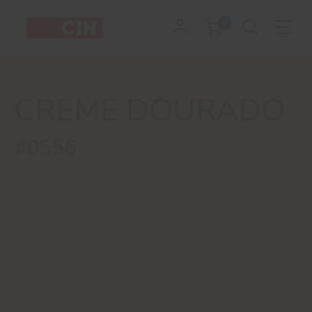
Cor
0
Creme
Dourado
CREME DOURADO
para
exteriores
#0556