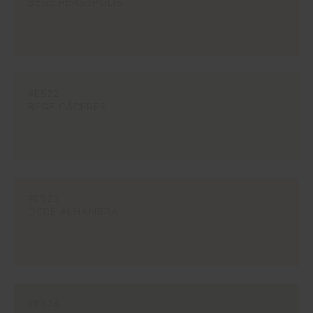
BEGE PERSÉPOLIS
#E522
BEGE CÁCERES
#E523
OCRE ALHAMBRA
#E524