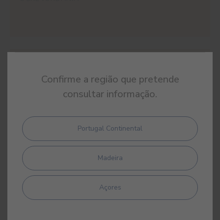
#E439
MAZAGÃO
Confirme a região que pretende
consultar informação.
Portugal Continental
#E440
PAPIRO
Madeira
Açores
#E441