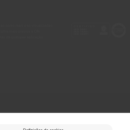
 as cores reais e as visualizadas
colha mais precisa a CIN
tes de qualquer aplicação.