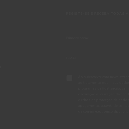
REGISTE-SE E RECEBA TODAS A
TE
Ao subscrever esta newsletter 
ao tratamento dos meus dados 
programas de fidelização, cam
decoração e utilização da cor
direitos de protecção de dados
apagamento, através de conta
de correio electrónico dpo_pr