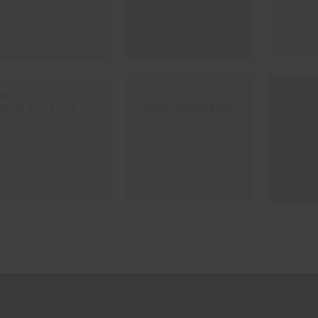
#E522
#E523
#E524
BEGE CÁCERES
OCRE ALHAMBRA
TAIPA