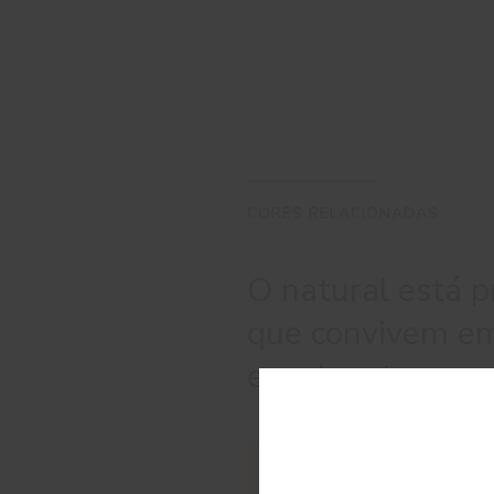
CORES RELACIONADAS
O natural está p
que convivem e
envolvente.
C
#2303