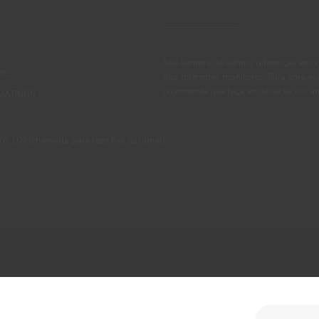
São sempre de admitir diferenças entre
IL
nos diferentes monitores. Para uma es
recomenda que faça um teste de cor an
OATINGS
 100 (chamada para rede fixa nacional)
ções
Política de Privacidade
Política de Cookies
Faqs