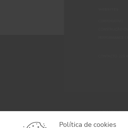
WEBSITES
CORPORATIVO
CONSTRUÇÃO CIV
PERFORMANCE C
CONTACTO: 229 405
© 2026 CIN, S.A.
Termos e Condi
Política de cookies