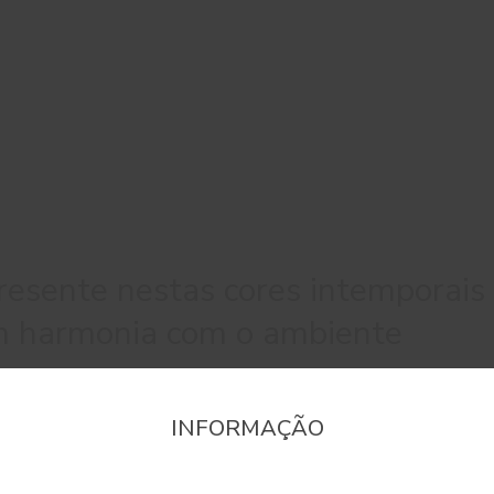
resente nestas cores intemporais
m harmonia com o ambiente
INFORMAÇÃO
onfirme a região que pretende consultar informaçã
#0552
#0556
#0664