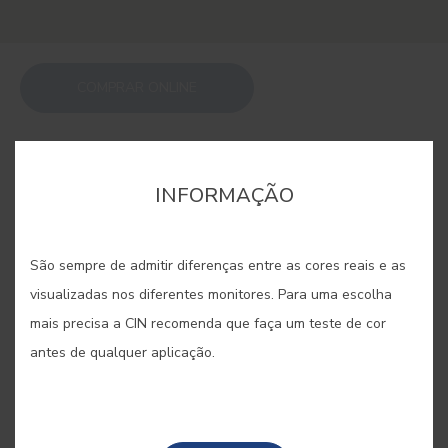
COMPRAR ONLINE
GUARDAR
INFORMAÇÃO
São sempre de admitir diferenças entre as cores reais e as
visualizadas nos diferentes monitores. Para uma escolha
TAIPA #E524
mais precisa a CIN recomenda que faça um teste de cor
antes de qualquer aplicação.
Argila e cascalho unem-se para dar
origem à taipa, a técnica de
construção que, por sua vez, dá o