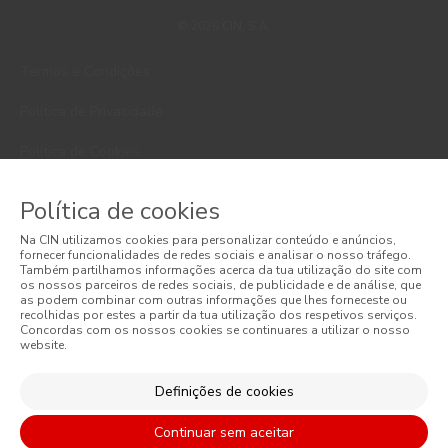
© 2026 CIN, S.A.
Termos e Condições
Política de Privacidade
Política de Cookies
Faqs
Política de cookies
Litígios de Consumo
Na CIN utilizamos cookies para personalizar conteúdo e anúncios,
fornecer funcionalidades de redes sociais e analisar o nosso tráfego.
Livro de Reclamações Online
Também partilhamos informações acerca da tua utilização do site com
os nossos parceiros de redes sociais, de publicidade e de análise, que
as podem combinar com outras informações que lhes forneceste ou
Condições Gerais de Venda Online
recolhidas por estes a partir da tua utilização dos respetivos serviços.
Concordas com os nossos cookies se continuares a utilizar o nosso
website.
Condições Gerais de Venda
Acessibilidade
Definições de cookies
Continuar sem aceitar