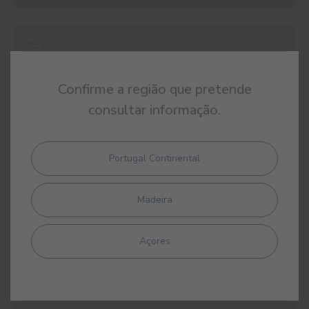
#E438
OCRE JORDÂNIA
Confirme a região que pretende
consultar informação.
#E439
Portugal Continental
MAZAGÃO
Madeira
Açores
#E440
PAPIRO