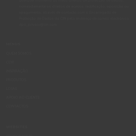
qualquer momento os meus direitos de protecção de dados,
nomeadamente os direitos de acesso, rectificação, oposição ou
apagamento, através de contacto com o Encarregado de
Protecção de Dados da CIN pelo endereço de correio electrónico
dpo_privacy@cin.com
MENUS
QUEM SOMOS
COR
INSPIRAÇÃO
PRODUTOS
LOJAS
APOIO AO CLIENTE
CONTACTOS
WEBSITES