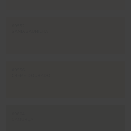
#0552
SAND/BAUNILHA
#0556
CREME DOURADO
#0664
CAMURÇA