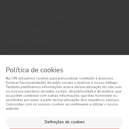
© 2026 CIN, S.A.
Termos e Condições
Política de Privacidade
Política de Cookies
Faqs
Política de cookies
Litígios de Consumo
Na CIN utilizamos cookies para personalizar conteúdo e anúncios,
fornecer funcionalidades de redes sociais e analisar o nosso tráfego.
Livro de Reclamações Online
Também partilhamos informações acerca da tua utilização do site com
os nossos parceiros de redes sociais, de publicidade e de análise, que
as podem combinar com outras informações que lhes forneceste ou
Condições Gerais de Venda Online
recolhidas por estes a partir da tua utilização dos respetivos serviços.
Concordas com os nossos cookies se continuares a utilizar o nosso
website.
Condições Gerais de Venda
Acessibilidade
Definições de cookies