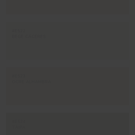
#E522
BEGE CÁCERES
#E523
OCRE ALHAMBRA
#E524
TAIPA