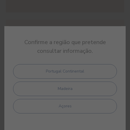
#E438
OCRE JORDÂNIA
Confirme a região que pretende
consultar informação.
Portugal Continental
#E439
MAZAGÃO
Madeira
Açores
#E440
PAPIRO