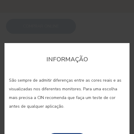
COMPRAR ONLINE
GUARDAR
INFORMAÇÃO
São sempre de admitir diferenças entre as cores reais e as
visualizadas nos diferentes monitores. Para uma escolha
GRÉS NATURAL #E520
mais precisa a CIN recomenda que faça um teste de cor
antes de qualquer aplicação.
A partir da argila é feito o grés, este
material natural pode assumir uma
gama de cor menos pura que a da