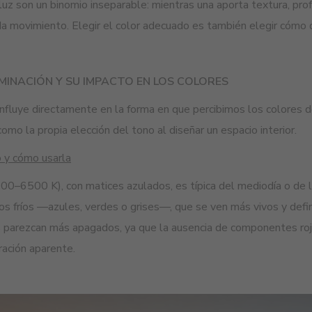
 luz son un binomio inseparable: mientras una aporta textura, prof
da movimiento. Elegir el color adecuado es también elegir cómo qu
UMINACIÓN Y SU IMPACTO EN LOS COLORES
 influye directamente en la forma en que percibimos los colores 
omo la propia elección del tono al diseñar un espacio interior.
o y cómo usarla
5000–6500 K), con matices azulados, es típica del mediodía o de 
nos fríos —azules, verdes o grises—, que se ven más vivos y defi
s parezcan más apagados, ya que la ausencia de componentes roji
ración aparente.