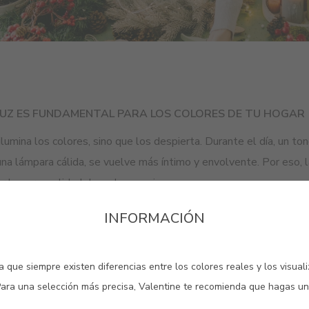
LUZ ES FUNDAMENTAL PARA LOS COLORES DE TU HOGAR
ilumina los colores, sino que los despierta. Durante el día, un t
una lámpara cálida, se vuelve más íntimo y envolvente. Por eso, l
ar la personalidad de cada espacio.
INFORMACIÓN
 que siempre existen diferencias entre los colores reales y los visual
Para una selección más precisa, Valentine te recomienda que hagas un