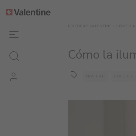
Cómo
la
CÓMO LA 
PINTURAS VALENTINE
iluminación
transforma
Cómo la ilum
los
NAVIDAD
COLORES
colores
de
tu
hogar