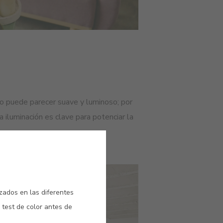
ono puede parecer suave y luminoso; por
a iluminación es clave para potenciar la
izados en las diferentes
 test de color antes de