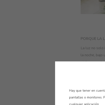
PORQUE LA 
La luz no solo 
la noche, bajo 
pintura y realz
Hay que tener en cuenta
pantallas o monitores. 
cualquier aplicación.