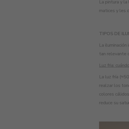
La pintura y la
matices y les 
TIPOS DE IL
La iluminación
tan relevante c
Luz fria: cuánd
La luz fría (≈
realzar los to
colores cálido
reduce su satu