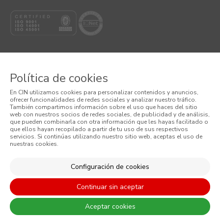
Política de cookies
© 2026 CIN VALENTINE, S.A.U.
En CIN utilizamos cookies para personalizar contenidos y anuncios,
ofrecer funcionalidades de redes sociales y analizar nuestro tráfico.
Términos y Condiciones
También compartimos información sobre el uso que haces del sitio
web con nuestros socios de redes sociales, de publicidad y de análisis,
que pueden combinarla con otra información que les hayas facilitado o
Política de Privacidad
que ellos hayan recopilado a partir de tu uso de sus respectivos
servicios. Si continúas utilizando nuestro sitio web, aceptas el uso de
nuestras cookies.
Política de Cookies
Condiciones generales de venta
Configuración de cookies
Continuar sin aceptar
Aceptar cookies