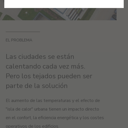
EL PROBLEMA
Las ciudades se están
calentando cada vez más.
Pero los tejados pueden ser
parte de la solución
El aumento de las temperaturas y el efecto de
"isla de calor" urbana tienen un impacto directo
en el confort, la eficiencia energética y los costes
operativos de los edificios.