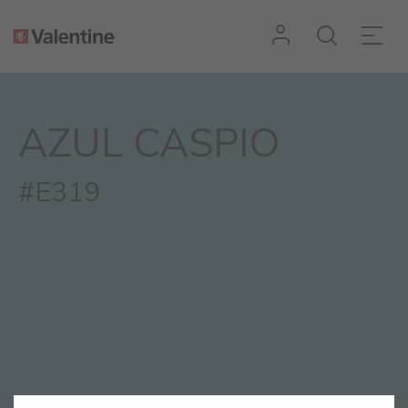
AZUL CASPIO
#E319