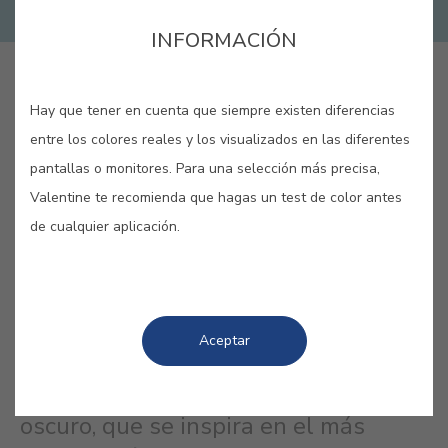
INFORMACIÓN
GUARDAR
Hay que tener en cuenta que siempre existen diferencias
entre los colores reales y los visualizados en las diferentes
pantallas o monitores. Para una selección más precisa,
Valentine te recomienda que hagas un test de color antes
de cualquier aplicación.
AZUL CASPIO #E319
Al igual que el Caspio, cuya
definición oscila entre mar y lago,
Aceptar
este azul es un punto intermedio. Un
color ambiguo entre el claro y el
oscuro, que se inspira en el más