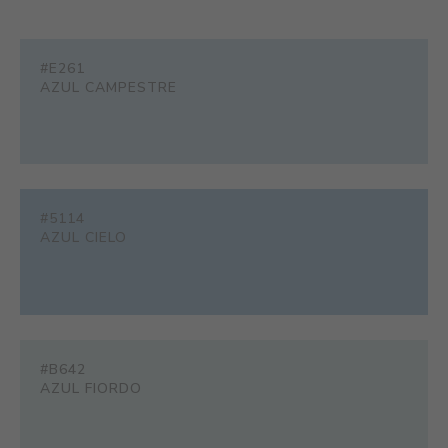
#E261
AZUL CAMPESTRE
#5114
AZUL CIELO
#B642
AZUL FIORDO