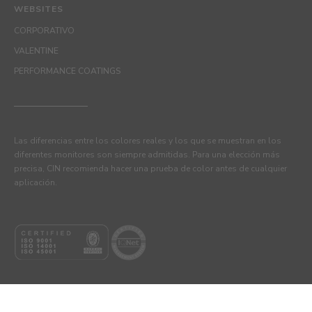
WEBSITES
CORPORATIVO
VALENTINE
PERFORMANCE COATINGS
Las diferencias entre los colores reales y los que se muestran en los
diferentes monitores son siempre admitidas. Para una elección más
precisa, CIN recomienda hacer una prueba de color antes de cualquier
aplicación.