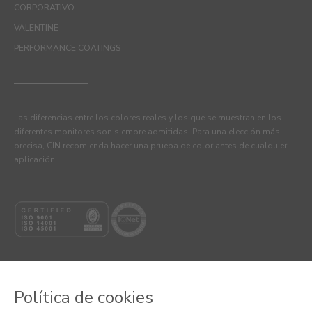
CORPORATIVO
VALENTINE
PERFORMANCE COATINGS
Las diferencias entre los colores reales y los que se muestran en los
diferentes monitores son siempre admitidas. Para una elección más
precisa, CIN recomienda hacer una prueba de color antes de cualquier
aplicación.
Política de cookies
© 2026 CIN VALENTINE, S.A.U.