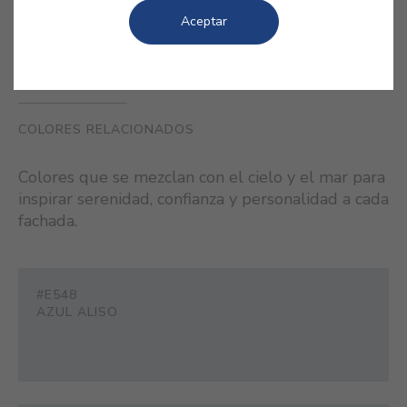
Aceptar
COLORES RELACIONADOS
Colores que se mezclan con el cielo y el mar para
inspirar serenidad, confianza y personalidad a cada
fachada.
#E548
AZUL ALISO