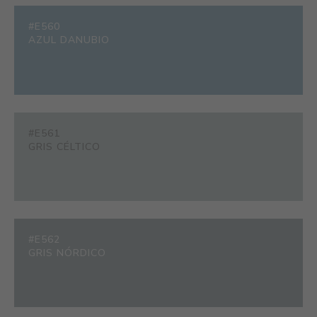
#E560
AZUL DANUBIO
#E561
GRIS CÉLTICO
#E562
GRIS NÓRDICO