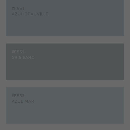
#E551
AZUL DEAUVILLE
#E552
GRIS FARO
#E553
AZUL MAR