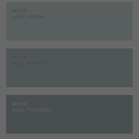
#E557
AZUL LAGUNA
#E558
AZUL ÉUFRATES
#E559
AZUL THALASSA