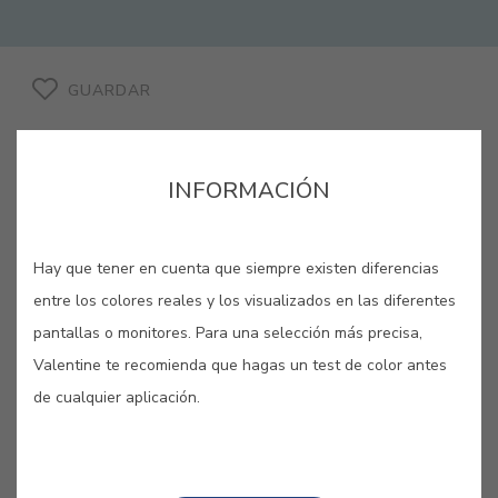
GUARDAR
INFORMACIÓN
AZUL CAL #E211
Hay que tener en cuenta que siempre existen diferencias
entre los colores reales y los visualizados en las diferentes
Con la blancura de la cal natural
pantallas o monitores. Para una selección más precisa,
asociada a un toque suave de azul
Valentine te recomienda que hagas un test de color antes
este color transmite tradición y
de cualquier aplicación.
elegancia en cualquier fachada.