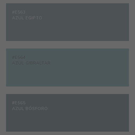
#E563
AZUL EGIPTO
#E564
AZUL GIBRALTAR
#E565
AZUL BÓSFORO