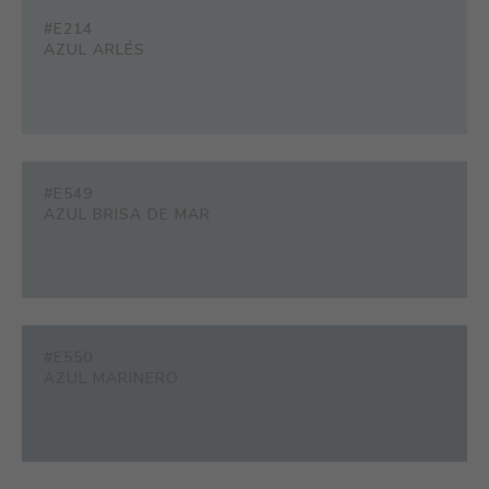
#E214
AZUL ARLÉS
#E549
AZUL BRISA DE MAR
#E550
AZUL MARINERO