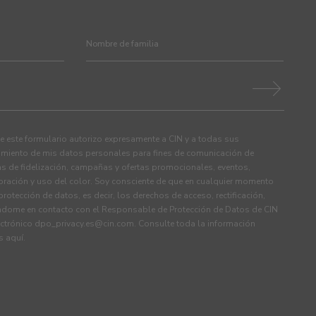
 este formulario autorizo expresamente a CIN y a todas sus
tamiento de mis datos personales para fines de comunicación de
s de fidelización, campañas y ofertas promocionales, eventos,
ración y uso del color. Soy consciente de que en cualquier momento
rotección de datos, es decir, los derechos de acceso, rectificación,
ndome en contacto con el Responsable de Protección de Datos de CIN
ectrónico
dpo_privacy.es@cin.com
. Consulte toda la información
os
aquí
.