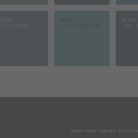
#E563
#E564
#E565
AZUL EGIPTO
AZUL GIBRALTAR
AZUL 
REGÍSTRESE Y RECIBA TODAS L