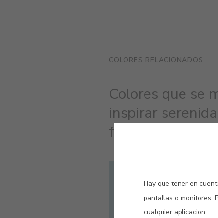
COLORES RELACIONADOS
Colores que se m
inspirar serenid
fachada.
#E211
Hay que tener en cuenta
AZUL CAL
pantallas o monitores. 
cualquier aplicación.