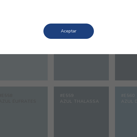
Aceptar
#E553
#E554
#E555
AZUL MAR
AZUL BRIGHTON
AZUL 
#E558
#E559
#E560
AZUL ÉUFRATES
AZUL THALASSA
AZUL 