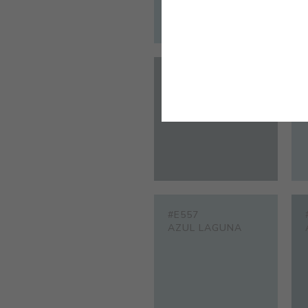
#E552
GRIS FARO
#E557
AZUL LAGUNA