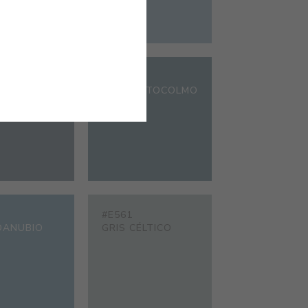
#E556
WINDSOR
AZUL ESTOCOLMO
#E561
DANUBIO
GRIS CÉLTICO