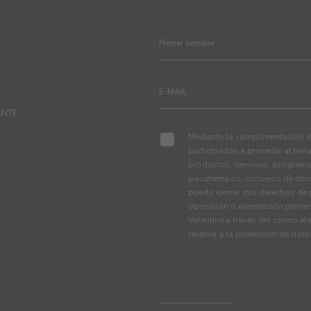
ENTE
Mediante la cumplimentación de
participadas a proceder al tra
productos, servicios, programa
pasatiempos, consejos de deco
puedo ejercer mis derechos de p
oposición o eliminación ponié
Valentine a través del correo el
relativa a la protección de dat