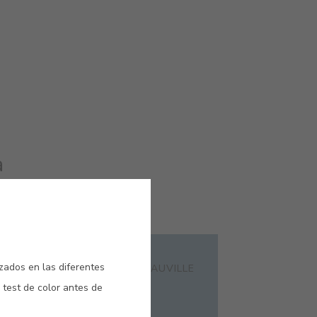
a
#E551
izados en las diferentes
MARINERO
AZUL DEAUVILLE
 test de color antes de