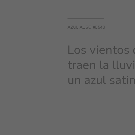
AZUL ALISO #E548
Los vientos 
traen la lluv
un azul sati