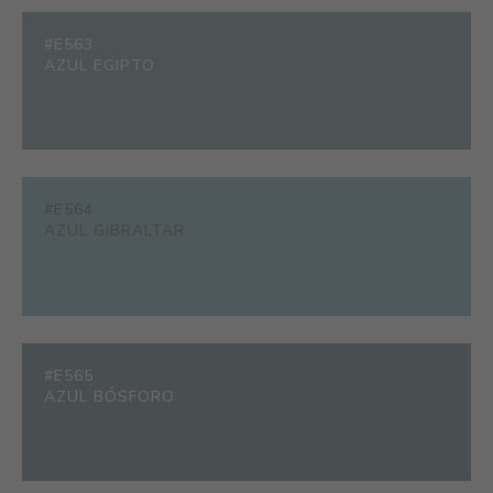
#E563
AZUL EGIPTO
#E564
AZUL GIBRALTAR
#E565
AZUL BÓSFORO