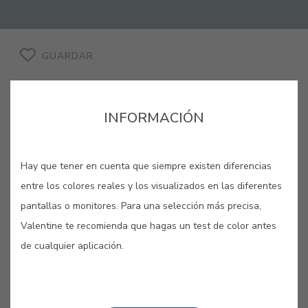
GUARDAR
INFORMACIÓN
AZUL THALASSA #E559
Hay que tener en cuenta que siempre existen diferencias
entre los colores reales y los visualizados en las diferentes
Diosa del mar, personificación del
pantallas o monitores. Para una selección más precisa,
Mediterráneo y madre de todos los
Valentine te recomienda que hagas un test de color antes
peces, Thalassa es homenageada por
de cualquier aplicación.
este tono azul.