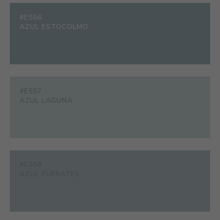
#E556
AZUL ESTOCOLMO
#E557
AZUL LAGUNA
#E558
AZUL ÉUFRATES