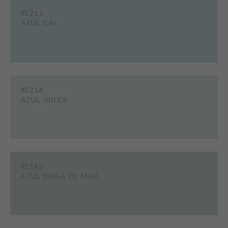
#E211
AZUL CAL
#E214
AZUL ARLÉS
#E549
AZUL BRISA DE MAR