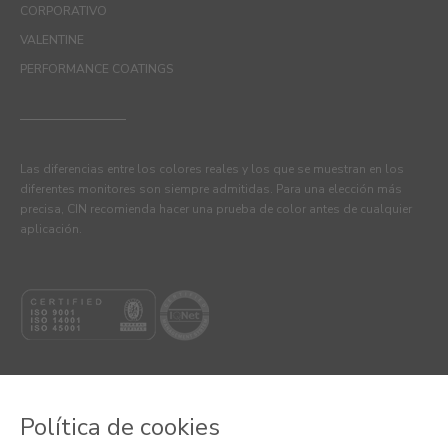
CORPORATIVO
VALENTINE
PERFORMANCE COATINGS
Las diferencias entre los colores reales y los que se muestran en los
diferentes monitores son siempre admitidas. Para una elección más
precisa, CIN recomienda hacer una prueba de color antes de cualquier
aplicación.
Política de cookies
© 2026 CIN VALENTINE, S.A.U.