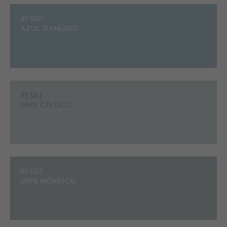
#E560
AZUL DANUBIO
#E561
GRIS CÉLTICO
#E562
GRIS NÓRDICO