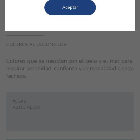
Aceptar
COLORES RELACIONADOS
Colores que se mezclan con el cielo y el mar para
inspirar serenidad, confianza y personalidad a cada
fachada.
#E548
AZUL ALISO