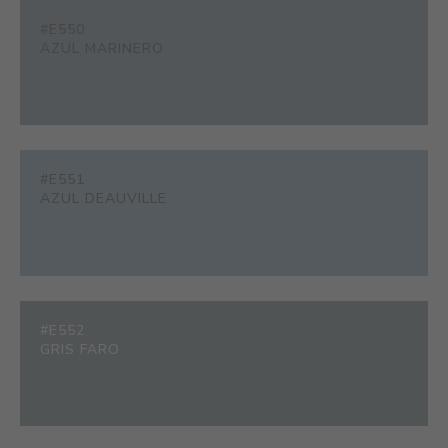
#E550
AZUL MARINERO
#E551
AZUL DEAUVILLE
#E552
GRIS FARO