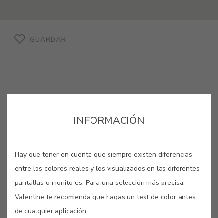
GUARDAR
GRIS ESTUCO #E216
INFORMACIÓN
Este ceniza claro recuerda a
Hay que tener en cuenta que siempre existen diferencias
tonalidades de yeso, utilizado en los
entre los colores reales y los visualizados en las diferentes
techos trabajados en los palacios
pantallas o monitores. Para una selección más precisa,
barrocos de Europa Central.
Valentine te recomienda que hagas un test de color antes
de cualquier aplicación.