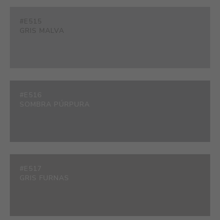
#E515
GRIS MALVA
#E516
SOMBRA PÚRPURA
#E517
GRIS FURNAS