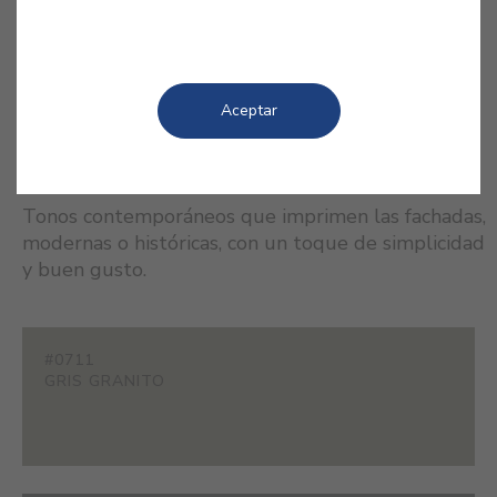
Aceptar
COLORES RELACIONADOS
Tonos contemporáneos que imprimen las fachadas,
modernas o históricas, con un toque de simplicidad
y buen gusto.
#0711
GRIS GRANITO