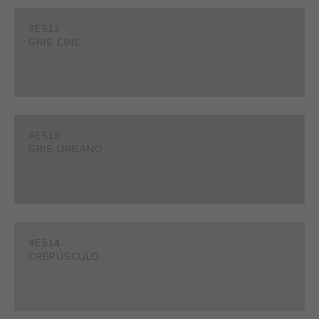
#E512
GRIS CINC
#E513
GRIS URBANO
#E514
CREPÚSCULO