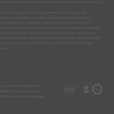
 este formulario autorizo expresamente a CIN y a todas sus
tamiento de mis datos personales para fines de comunicación de
s de fidelización, campañas y ofertas promocionales, eventos,
ración y uso del color. Soy consciente de que en cualquier momento
rotección de datos, es decir, los derechos de acceso, rectificación,
ndome en contacto con el Responsable de Protección de Datos de CIN
ectrónico
dpo_privacy.es@cin.com
. Consulte toda la información
os
aquí
.
s y los que se muestran en los
tidas. Para una elección más
eba de color antes de cualquier