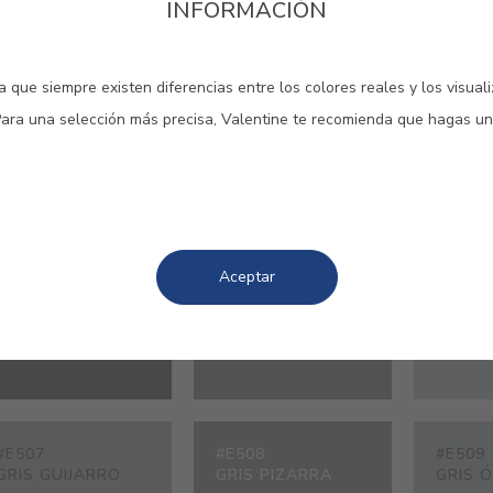
INFORMACIÓN
#0711
#7132
#7467
GRIS GRANITO
GRIS ARDÓSIA
GRIS 
 que siempre existen diferencias entre los colores reales y los visual
Para una selección más precisa, Valentine te recomienda que hagas un
#E079
#E218
#E435
TIERRA NEGRA
GRIS BASALTO
GRIS P
MOLIDA
Aceptar
#E507
#E508
#E509
GRIS GUIJARRO
GRIS PIZARRA
GRIS 