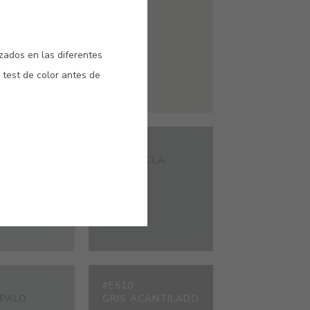
#9434
HORMIGÓN
NEBLINA
izados en las diferentes
 test de color antes de
#E436
ARÍS
GRIS ANCLA
#E510
ÓPALO
GRIS ACANTILADO