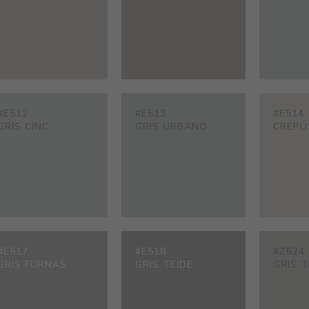
#E512
#E513
#E514
GRIS CINC
GRIS URBANO
CREPÚ
#E517
#E518
#Z624
GRIS FURNAS
GRIS TEIDE
GRIS 