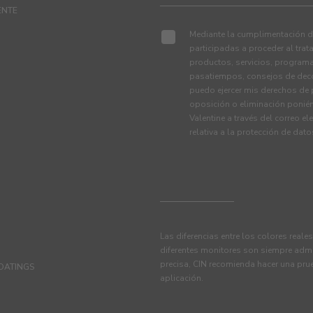
ENTE
Mediante la cumplimentación de
participadas a proceder al tra
productos, servicios, programa
pasatiempos, consejos de deco
puedo ejercer mis derechos de p
oposición o eliminación ponié
Valentine a través del correo el
relativa a la protección de dat
Las diferencias entre los colores reale
diferentes monitores son siempre admi
precisa, CIN recomienda hacer una pru
OATINGS
aplicación.