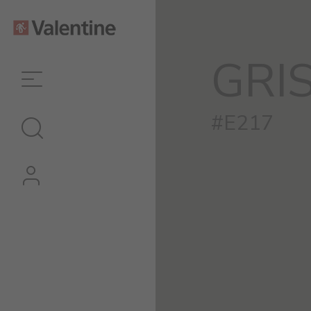
GRIS
#E217