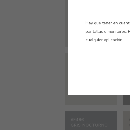
#E216
GRIS ESTUCO
Hay que tener en cuenta
pantallas o monitores. 
cualquier aplicación.
#9435
GRIS INVIERNO
#E486
GRIS NOCTURNO