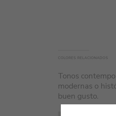
COLORES RELACIONADOS
Tonos contempor
modernas o histó
buen gusto.