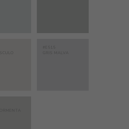
#E515
SCULO
GRIS MALVA
TORMENTA